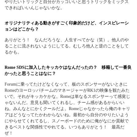
やりたいトリックと自分がカッコいいと思うトリックをミックス
できればいいんじゃないかな。
オリジナリティある動きがすごく印象的だけど、インスピレーシ
ョンはどこから？
ありがとう！ なんだろうな、人生すべてかな（笑）。他人のや
ることに流されないようにしてる。むしろ他人と逆のことをして
るかも。
Rome SDSに加入したキッカケはなんだったの？ 移籍して一番良
かったと思うことはなに？
Forumに乗ってたけどなくなって、板のスポンサーがないときに
RomeのヨーロッパチームのマネージャーがRK1の映像を観たみた
いで。それがキッカケかな。Romeは単なるスポンサーって感覚じ
ゃないんだ。意見も聞いてくれるし、チーム感があるからいい
ね。みんなとにかくクールだよ。Romeじゃなかったら俺のキャリ
アはどうなってたかわからないね。最初から自分のやりたいよう
にやらせてくれてるし、スノーボードのために俺がなにか貢献で
きるベストな関係性でやれてる。いつもありがとう！ 最高だ
ぜ！