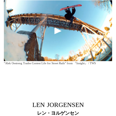
“Alek Oestreng Trades Contest Life for Street Rails” from 『Insight』 / TWS
LEN JORGENSEN
レン・ヨルゲンセン