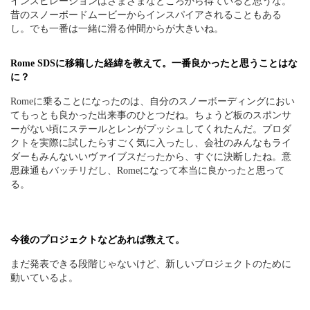
インスピレーションはさまざまなところから得ていると思うな。
昔のスノーボードムービーからインスパイアされることもある
し。でも一番は一緒に滑る仲間からが大きいね。
Rome SDSに移籍した経緯を教えて。一番良かったと思うことはな
に？
Romeに乗ることになったのは、自分のスノーボーディングにおい
てもっとも良かった出来事のひとつだね。ちょうど板のスポンサ
ーがない頃にステールとレンがプッシュしてくれたんだ。プロダ
クトを実際に試したらすごく気に入ったし、会社のみんなもライ
ダーもみんないいヴァイブスだったから、すぐに決断したね。意
思疎通もバッチリだし、Romeになって本当に良かったと思って
る。
今後のプロジェクトなどあれば教えて。
まだ発表できる段階じゃないけど、新しいプロジェクトのために
動いているよ。