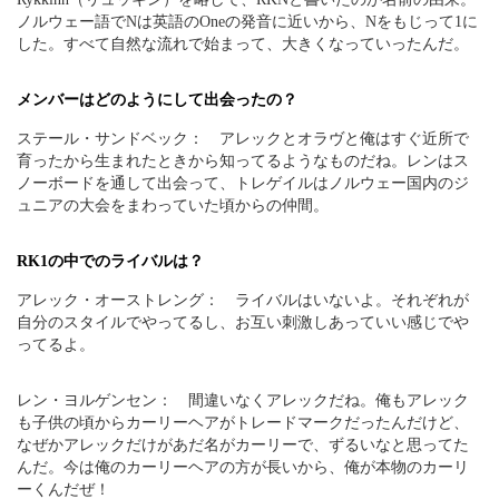
ノルウェー語でNは英語のOneの発音に近いから、Nをもじって1に
した。すべて自然な流れで始まって、大きくなっていったんだ。
メンバーはどのようにして出会ったの？
ステール・サンドベック： アレックとオラヴと俺はすぐ近所で
育ったから生まれたときから知ってるようなものだね。レンはス
ノーボードを通して出会って、トレゲイルはノルウェー国内のジ
ュニアの大会をまわっていた頃からの仲間。
RK1の中でのライバルは？
アレック・オーストレング： ライバルはいないよ。それぞれが
自分のスタイルでやってるし、お互い刺激しあっていい感じでや
ってるよ。
レン・ヨルゲンセン： 間違いなくアレックだね。俺もアレック
も子供の頃からカーリーヘアがトレードマークだったんだけど、
なぜかアレックだけがあだ名がカーリーで、ずるいなと思ってた
んだ。今は俺のカーリーヘアの方が長いから、俺が本物のカーリ
ーくんだぜ！