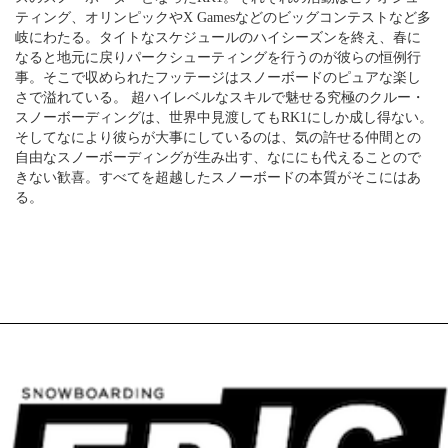
ティング、オリンピックやX Gamesなどのビッグコンテストなど多
岐にわたる。タイトなスケジュールのハイシーズンを終え、春に
なると地元に戻りパークシューティングを行うのが彼らの恒例行
事。そこで収められたフッテージはスノーボードのピュアな楽し
さで溢れている。 超ハイレベルなスキルで魅せる究極のクルー・
スノーボーディングは、世界中見渡してもRK1にしか成し得ない。
そしてなにより彼らが大事にしているのは、気の許せる仲間との
自由なスノーボーディングが生み出す、なににも代えることので
きない歓喜。すべてを超越したスノーボードの本質がそこにはあ
る。