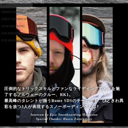
TOP
SPIRITS OF RK1
STALE SANDBECH
ALEK OESTRENG
LEN JORGENSEN
FUN SNOWBOARDING
圧倒的なトリックスキルとファンなライディングで人々を魅
了するノルウェーのクルー、RK1。
最高峰のタレントが揃うRome SDSのチームでも、ひときわ異
彩を放つ3人が表現するスノーボーディングとは?
Intervew by Epic Snowboarding Magazine
Special Thanks: Hasco Enterprises