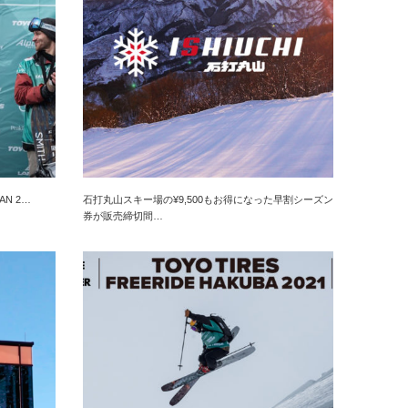
AN 2…
石打丸山スキー場の¥9,500もお得になった早割シーズン
券が販売締切間…