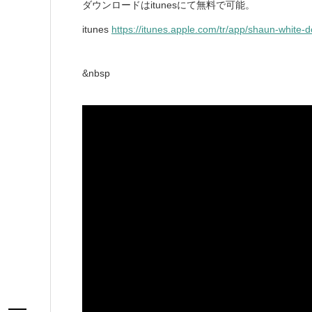
ダウンロードはitunesにて無料で可能。
itunes
https://itunes.apple.com/tr/app/shaun-white-d
&nbsp