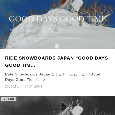
RIDE SNOWBOARDS JAPAN “GOOD DAYS
GOOD TIM…
Ride Snowboards Japanによるチームムービー“Good
Days Good Time”。今…
2022.11.1
SPOT LIGHT
VIDEOS