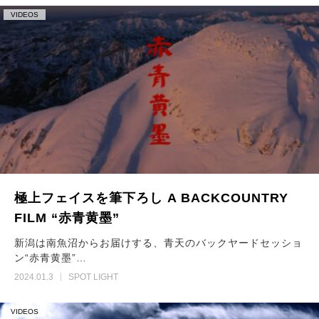
VIDEOS
極上フェイスを筆下ろし A BACKCOUNTRY
FILM “赤青黄墨”
新潟は南魚沼からお届けする、青天のバックヤードセッショ
ン“赤青黄墨”…
2024.01.3
SPOT LIGHT
VIDEOS