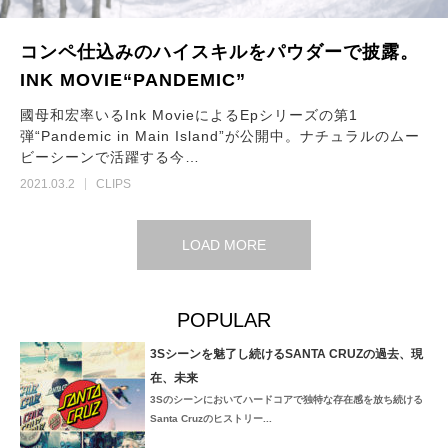
コンペ仕込みのハイスキルをパウダーで披露。
INK MOVIE“PANDEMIC”
國母和宏率いるInk MovieによるEpシリーズの第1
弾“Pandemic in Main Island”が公開中。ナチュラルのムー
ビーシーンで活躍する今…
2021.03.2
CLIPS
LOAD MORE
POPULAR
3Sシーンを魅了し続けるSANTA CRUZの過去、現
在、未来
3Sのシーンにおいてハードコアで独特な存在感を放ち続ける
Santa Cruzのヒストリー...