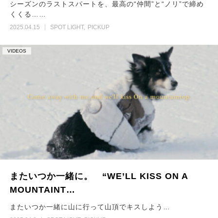
シーズンのラストスパートを、最高の“仲間”と“ノリ”で締め
くくる……
2025.04.15
SPOT LIGHT
PICKUP
VIDEOS
またいつか一緒に。 “WE’LL KISS ON A
MOUNTAINT…
またいつか一緒に山に行って山頂でキスしよう…