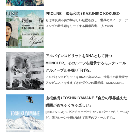
PROLINE – 國母和宏 / KAZUHIRO KOKUBO
もはや説明不要の輝かしい経歴を残し、世界のスノーボーデ
ィングの最先端をリードする國母和宏。 人々の魂...
アルパインスピリットをDNAとして持つ
MONCLER。そのルーツを継承するモンクレール
グルノーブルを掘り下げる。
アルパインスピリットをDNAに刻み込み、世界中の冒険家や
アルピニストを支えてきたダウンの魔術師、MONCLER...
山根俊樹 / TOSHIKI YAMANE「自分の限界越えた
瞬間がめちゃくちゃ楽しい」
[INTERVIEW] シグネチャーボードやフルパートのリリースな
ど、国内シーンを飛び越えて世界のフィールドで...