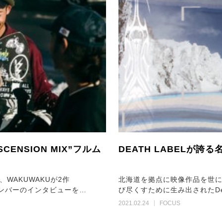
ENSION MIX”フルム
DEATH LABELが誇
WAKUWAKUが2作
北海道を拠点に映像作品を世に
アメンバーのインタビューを…
び尽くすために生み出されたDeat
2021.02.24
FOCUS