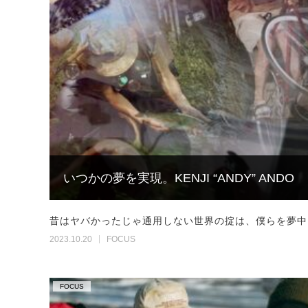
いつかの夢を実現。KENJI “ANDY” ANDO
昔はヤバかったじゃ通用しない世界の掟は、僕らを夢中
2023.10.20
FOCUS
FOCUS