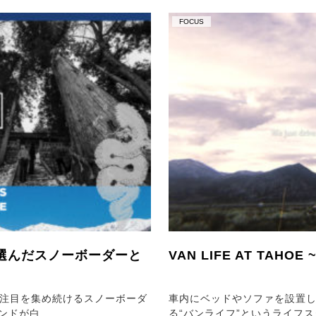
FOCUS
ムが選んだスノーボーダーと
VAN LIFE AT TA
注目を集め続けるスノーボーダ
車内にベッドやソファを設置
ブランドが白…
る“バンライフ”というライフ