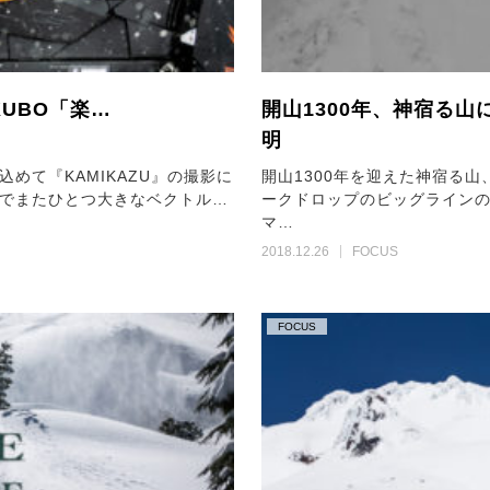
OKUBO「楽…
開山1300年、神宿る山
明
めて『KAMIKAZU』の撮影に
開山1300年を迎えた神宿る
でまたひとつ大きなベクトル…
ークドロップのビッグライン
マ…
2018.12.26
FOCUS
FOCUS