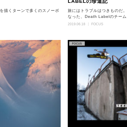
LABELの珍道記
を描くターンで多くのスノーボ
旅にはトラブルはつきものだ
なった、Death Label
2019.06.18
FOCUS
FOCUS