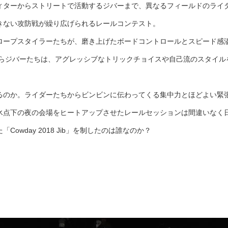
ィターからストリートで活動するジバーまで、異なるフィールドのライ
きない攻防戦が繰り広げられるレールコンテスト。
ロープスタイラーたちが、磨き上げたボードコントロールとスピード感
馬らジバーたちは、アグレッシブなトリックチョイスや自己流のスタイル
るのか。ライダーたちからビンビンに伝わってくる集中力とほどよい緊
氷点下の夜の会場をヒートアップさせたレールセッションは間違いなく
owday 2018 Jib」を制したのは誰なのか？