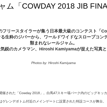
「COWDAY 2018 JIB F
のフリースタイラーが集う日本最大級のコンテスト「Cow
続ける生粋のジバーから、ワールドワイドなスロープコン
類まれなレールジャム。
鋭のカメラマン、Hiroshi Kamiyamaが捉えた写
Photos by: Hiroshi Kamiyama
開催された「Cowday 2018」。白馬47スキー場パーク内のビッグキッ
門はゲレンデボトム付近のメインゲートに設置された特設コースが舞台。