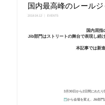
国内最高峰のレールジャム
2018.04.12
EVENTS
国内屈指
Jib部門はストリートの舞台で表現し
本記事では新進気
3月30日から2日間にわたり
門
から会場を変え、Jib部