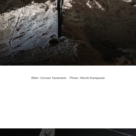
Rider: Conrad Yamamoto Photo: Hiroshi Kamiyama