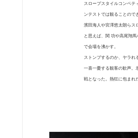
スロープスタイルコンペテ
ンテストでは観ることので
濱田海人や宮澤悠太朗らス
と思えば、関 功や高尾翔
で会場を沸かす。
ストンプするのか、ヤラれ
一喜一憂する観客の歓声。
戦となった。熱狂に包まれた「C