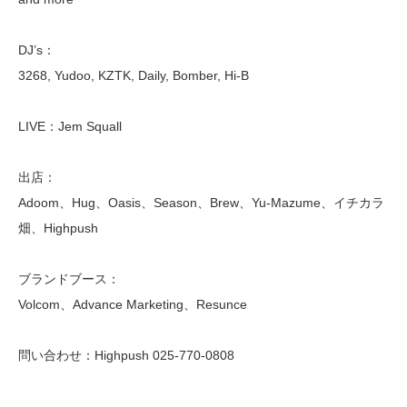
DJ’s：
3268, Yudoo, KZTK, Daily, Bomber, Hi-B
LIVE：Jem Squall
出店：
Adoom、Hug、Oasis、Season、Brew、Yu-Mazume、イチカラ
畑、Highpush
ブランドブース：
Volcom、Advance Marketing、Resunce
問い合わせ：Highpush ‭025-770-0808‬