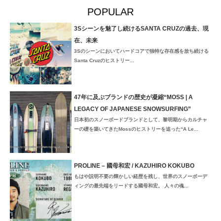
POPULAR
3Sシーンを魅了し続けるSANTA CRUZの過去、現
在、未来
3Sのシーンにおいてハードコアで独特な存在感を放ち続ける
Santa Cruzのヒストリー...
47年に及ぶブランドの歴史が凝縮“MOSS | A
LEGACY OF JAPANESE SNOWSURFING”
日本初のスノーボードブランドとして、黎明期からカルチャ
ーの礎を築いてきたMossのヒストリーを追った“A Le...
PROLINE – 國母和宏 / KAZUHIRO KOKUBO
もはや説明不要の輝かしい経歴を残し、世界のスノーボーデ
ィングの最先端をリードする國母和宏。 人々の魂...