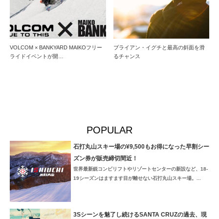
VOLCOM × BANKYARD MAIKOフリー
ブライアン・イグチと最高の斜面を滑
ライドイベントが開…
るチャンス
POPULAR
石打丸山スキー場の¥9,500もお得になった早割シー
ズン券が販売締切間近！
世界最新鋭コンビリフトやリゾートセンターの新設など、18-
19シーズンはますます目が離せない石打丸山スキー場。...
3Sシーンを魅了し続けるSANTA CRUZの過去、現