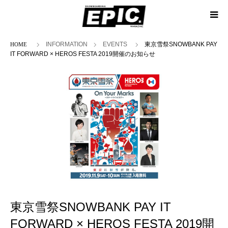
ホーム
INFORMATION
EVENTS
東京雪祭SNOWBANK PAY
IT FORWARD × HEROS FESTA 2019開催のお知らせ
東京雪祭SNOWBANK PAY IT
FORWARD × HEROS FESTA 2019開