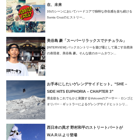
在、未来
3Sのシーンにおいてハードコアで独特な存在感を放ち続ける
Santa Cruzのヒストリー...
美谷島 豪「スーパーリラックスでナチュラル」
[INTERVIEW] バックカントリーを遊び場として過ごす自然体
の表現者、美谷島 豪。そんな彼のホームタウン...
お手本にしたいゲレンデサイドヒット。“SHE –
SIDE HITS EUPHORIA – CHAPTER 3”
滑走欲をこれでもかと刺激するVolcomのアーサー・ロンゴと
オリバー・ギットラーによるゲレンデサイドヒットシリ...
西日本の異才 野村和平のストリートパートが
W.A.R.U.より登場