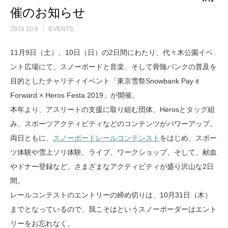
催のお知らせ
2019.10.8
EVENTS
11月9日（土）、10日（日）の2日間にわたり、代々木公園イベ
ント広場にて、スノーボードと音楽、そして骨髄バンクの普及を
目的としたチャリティイベント「東京雪祭Snowbank Pay it
Forward × Heros Festa 2019」が開催。
本年より、アスリートの支援に取り組む団体、Herosとタッグ組
み、スポーツアクティビティなどのコンテンツがパワーアップ。
両日ともに、
スノーボードレールコンテンスト
をはじめ、スポー
ツ体験や雪上ソリ体験、ライブ、ワークショップ、そして、献血
やドナー登録など、さまざまなアクティビティが盛り沢山な2日
間。
レールコンテストのエントリーの締め切りは、10月31日（木）
までとなっているので、我こそはというスノーボーダーはエント
リーをお忘れなく。