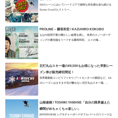
3Sのシーンにおいてハードコアで独特な存在感を放ち続ける
Santa Cruzのヒストリー...
PROLINE – 國母和宏 / KAZUHIRO KOKUBO
もはや説明不要の輝かしい経歴を残し、世界のスノーボーデ
ィングの最先端をリードする國母和宏。 人々の魂...
石打丸山スキー場の¥9,500もお得になった早割シー
ズン券が販売締切間近！
世界最新鋭コンビリフトやリゾートセンターの新設など、18-
19シーズンはますます目が離せない石打丸山スキー場。...
山根俊樹 / TOSHIKI YAMANE「自分の限界越えた
瞬間がめちゃくちゃ楽しい」
[INTERVIEW] シグネチャーボードやフルパートのリリースな