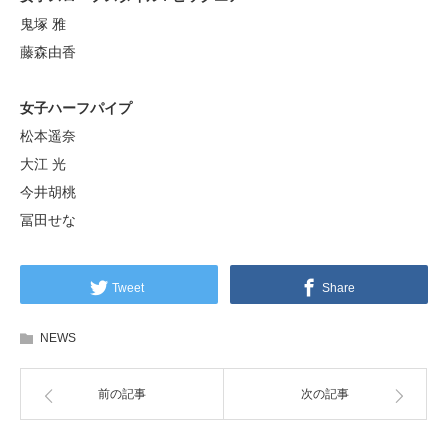
鬼塚 雅
藤森由香
女子ハーフパイプ
松本遥奈
大江 光
今井胡桃
冨田せな
Tweet
Share
NEWS
前の記事
次の記事