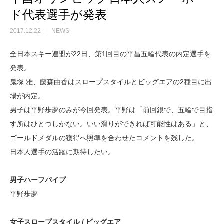
ド代表選手が発表
2017.12.22
NEWS
全日本スキー連盟が22日、第1回目の平昌五輪代表の内定選手を
発表。
鬼塚 雅、藤森由香はスロープスタイルとビッグエアの2種目に出
場が内定。
男子は平野歩夢のみが今回発表。平野は「前回銀で、五輪で目指
す所はひとつしかない。いい滑りができれば可能性はある」と、
ゴールドメダルの獲得へ照準を合わせたコメントを残した。
日本人選手の活躍に期待したい。
男子ハーフパイプ
平野歩夢
女子スロープスタイル / ビッグエア