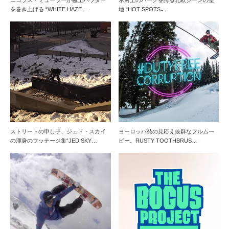
ニコラス・ミューラーが極上パウダー
氷河上のパークを誇る北欧シーンの聖
を巻き上げる “WHITE HAZE…
地 “HOT SPOTS ̵…
ストリートの申し子、ジェド・スカイ
ヨーロッパ発の見応え抜群なフルムー
の渾身のフッテージ集“JED SKY…
ビー。RUSTY TOOTHBRUS…