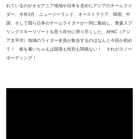
れているのがオセアニア地域や日本を含めたアジアのチームライ
ダー。今年3月、ニュージーランド、オーストラリア、韓国、中
国、そして我ら日本のチームライダーが一同に集結し、青森スプ
リングスキーリゾートを思う存分に滑り尽くした。APAC（アジ
ア太平洋）地域のライダー全員が集合するのはなんと今回が初め
て！ 板を履いちゃえば国境も性別も関係ない！ それがスノー
ボーディング！