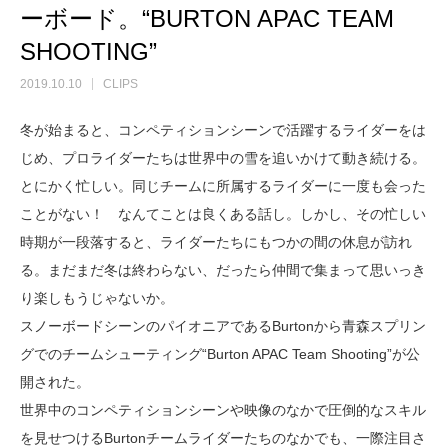
ーボード。“BURTON APAC TEAM
SHOOTING”
2019.10.10
CLIPS
冬が始まると、コンペティションシーンで活躍するライダーをは
じめ、プロライダーたちは世界中の雪を追いかけて動き続ける。
とにかく忙しい。同じチームに所属するライダーに一度も会った
ことがない！ なんてことは良くある話し。しかし、その忙しい
時期が一段落すると、ライダーたちにもつかの間の休息が訪れ
る。まだまだ冬は終わらない、だったら仲間で集まって思いっき
り楽しもうじゃないか。
スノーボードシーンのパイオニアであるBurtonから青森スプリン
グでのチームシューティング“Burton APAC Team Shooting”が公
開された。
世界中のコンペティションシーンや映像のなかで圧倒的なスキル
を見せつけるBurtonチームライダーたちのなかでも、一際注目さ