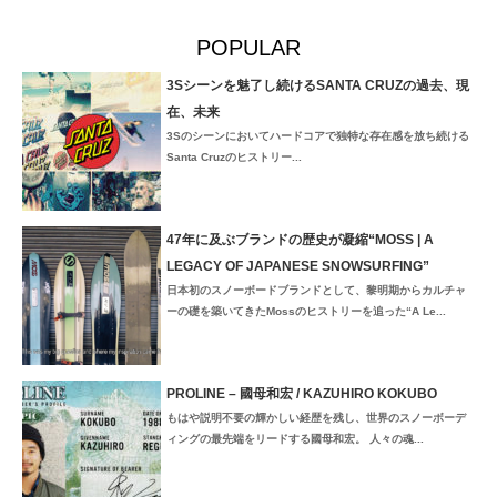
POPULAR
3Sシーンを魅了し続けるSANTA CRUZの過去、現
在、未来
3Sのシーンにおいてハードコアで独特な存在感を放ち続ける
Santa Cruzのヒストリー...
47年に及ぶブランドの歴史が凝縮“MOSS | A
LEGACY OF JAPANESE SNOWSURFING”
日本初のスノーボードブランドとして、黎明期からカルチャ
ーの礎を築いてきたMossのヒストリーを追った“A Le...
PROLINE – 國母和宏 / KAZUHIRO KOKUBO
もはや説明不要の輝かしい経歴を残し、世界のスノーボーデ
ィングの最先端をリードする國母和宏。 人々の魂...