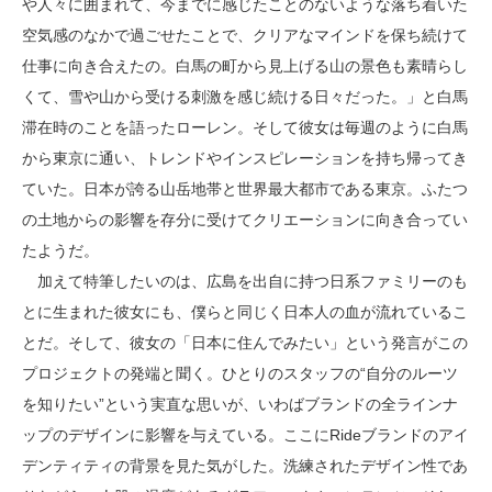
や人々に囲まれて、今までに感じたことのないような落ち着いた
空気感のなかで過ごせたことで、クリアなマインドを保ち続けて
仕事に向き合えたの。白馬の町から見上げる山の景色も素晴らし
くて、雪や山から受ける刺激を感じ続ける日々だった。」と白馬
滞在時のことを語ったローレン。そして彼女は毎週のように白馬
から東京に通い、トレンドやインスピレーションを持ち帰ってき
ていた。日本が誇る山岳地帯と世界最大都市である東京。ふたつ
の土地からの影響を存分に受けてクリエーションに向き合ってい
たようだ。
加えて特筆したいのは、広島を出自に持つ日系ファミリーのも
とに生まれた彼女にも、僕らと同じく日本人の血が流れているこ
とだ。そして、彼女の「日本に住んでみたい」という発言がこの
プロジェクトの発端と聞く。ひとりのスタッフの“自分のルーツ
を知りたい”という実直な思いが、いわばブランドの全ラインナ
ップのデザインに影響を与えている。ここにRideブランドのアイ
デンティティの背景を見た気がした。洗練されたデザイン性であ