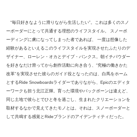
“毎日好きなように滑りながら生活したい”。これは多くのスノ
ーボーダーにとって共通する理想のライフスタイル。 スノーボ
ーディングに虜になってしまった者であれば、 一度は想像した
経験があるといえるこのライフスタイルを実現させたふたりのデ
ザイナー、ローレン・オカとデイブ・バンクス。朝イチパウダー
を好きなだけ滑ってから創作活動に向き合う、“究極の働きかた
改革”を実現させた彼らのガイド役となったのは、白馬をホーム
とするRide Snowboardsライダーでありながら、Epicのエディタ
ーワークも担う北江正輝。育った環境やバックボーンは違えど、
同じ土地で彼らとでひと冬を過ごし、生まれたクリエーションを
取材するなかで見えてきたモノとは。それは、スノーボーダーと
して共鳴する感覚とRideブランドのアイデンティティだった。