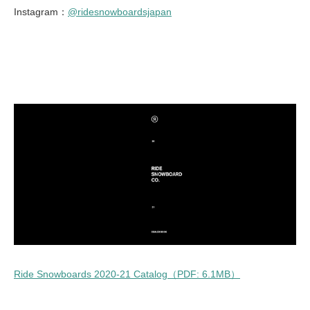
Instagram：
@ridesnowboardsjapan
Ride Snowboards 2020-21 Catalog（PDF: 6.1MB）