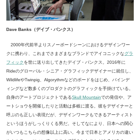
Dave Banks（デイブ・バンクス）
2000年代前半よりスノーボードシーンにおけるデザインワー
クに携わり、これまでさまざまなブランドでアイコニックな
グラ
フィック
を世に送り出してきたデイブ・バンクス。2016年に
Rideのグローバル・シニア・グラフィックデザイナーに就任し、
WildlifeやTwinpig、Algorythmなどのボードをはじめ、バインデ
ィングなど数多くのプロダクトのグラフィックを手掛けている。
自身のアートプロジェクトである
Skull Mountain
での発信や、ア
ートショウを開催したりと活動は多岐に渡る。彼をデザイナーと
呼ぶのも正しい表現だが、デザインワークもできるアーティスト
というほうがしっくりくる男だ。そしてなにより、日本への関心
がいつもこちらの想像以上に高い。今まで日本とアメリカの違い