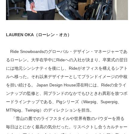
LAUREN OKA（ローレン・オカ）
Ride Snowboardsのグローバル・デザイン・マネージャーであ
るローレン。大学在学中にRideへの入社が決まり、卒業式の翌日
には地元シンシナティを後にし、Rideがオフィスを構えるシアト
ルへ移った。それ以来デザイナーとしてブランドイメージの中核
を担い続ける。 Japan Design House滞在時には、Rideの全ライ
ンナップの監修と、同ブランドのなかでもひときわ異彩を放つボ
ードラインナップである、Pigシリーズ（Warpig、Superpig、
MTNpig、Twinpig）のディレクションを担当。
「雪山の麓でのライフスタイルや世界有数のパウダーを滑る
毎日はとにかく最高の気分だった。リスペクトし合うカルチャー