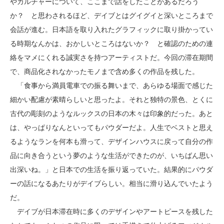
やカルチャーについて、ここまで話をしたことがあるだろう
か？ と思わされるほど、デイブとはグイグイと深いところまで
会話が進む。日本語を取り入れたグラフィックに取り掛かってい
る時期なんかは、おかしいところはないか？ と確認のための連
絡をマメにくれる誠実さを持つアーティストだ。今回の滞在期間
で、商品化されなかったモノまで含め多くの作品を残した。
「食事から満員電車での振る舞いまで、あらゆる場面で感じた
細かい配慮が素晴らしいと思ったよ。それと独特の景色、とくに
古代の彫刻のようなルックスの日本の木々は印象的だった。あと
は、やっぱりなんといってもパウダーだよ。人生でベストと思え
るようなランを何本も滑って、デザインハウスに戻って自分の作
品に向き合うという夢のような生活ができたのが、いちばん思い
出深いね。」と日本での生活を振り返っていた。結果的にパウダ
ーの話になるあたりがデイブらしい。相当に滑り込んでいたよう
だ。
デイブが日本滞在時に多くのデザインやアートピースを残した