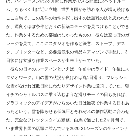
は、ハイシーズンの2ヶ月間に作業ができる部屋に3ベッドルー
ム、なるべく山に近い立地。世界各国から訪れる人が増え続ける
ここ白馬で、この条件の物件を探し出すのは至難の技と思われた
が、運良くほぼ条件どおりの新築コテージを見つけることができ
た。作業をするための部屋はなかったものの、彼らは空っぽのガ
レージを見て、ここにスタジオを作ると決意。ストーブ、デス
ク、プリンターなど、必要最低限の備品をアマゾンで手配し、3
日後には立派な作業スペースが出来上がっていた。
彼らの日々のルーティンといえば、午前中はライド、午後にス
タジオワーク。山の雪の状況が良ければ丸1日滑り、フレッシュ
な雪がなければ数日間にわたりデザイン作業に没頭していた。朝
イチのシャトルバスに乗り込むような滑りモードの日もあれば、
グラフィックのアイデアがひらめいた日は徹夜で作業する日もあ
ったという。雪を降らせる低気圧とそれぞれの創作活動に合わせ
た、完全なフレックスタイム勤務。白馬で過ごした2ヶ月間で、
いま世界各国の店頭に並んでいる2020-21シーズンの全ラインナ