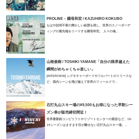
PROLINE – 國母和宏 / KAZUHIRO KOKUBO
もはや説明不要の輝かしい経歴を残し、世界のスノーボーデ
ィングの最先端をリードする國母和宏。 人々の魂...
山根俊樹 / TOSHIKI YAMANE「自分の限界越えた
瞬間がめちゃくちゃ楽しい」
[INTERVIEW] シグネチャーボードやフルパートのリリースな
ど、国内シーンを飛び越えて世界のフィールドで...
石打丸山スキー場の¥9,500もお得になった早割シー
ズン券が販売締切間近！
世界最新鋭コンビリフトやリゾートセンターの新設など、18-
19シーズンはますます目が離せない石打丸山スキー場。...