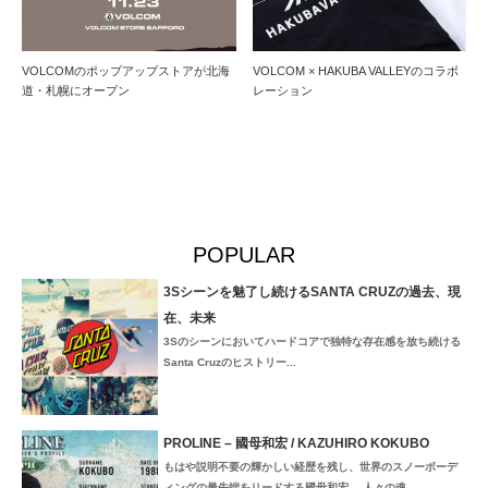
VOLCOMのポップアップストアが北海
VOLCOM × HAKUBA VALLEYのコラボ
道・札幌にオープン
レーション
POPULAR
3Sシーンを魅了し続けるSANTA CRUZの過去、現
在、未来
3Sのシーンにおいてハードコアで独特な存在感を放ち続ける
Santa Cruzのヒストリー...
PROLINE – 國母和宏 / KAZUHIRO KOKUBO
もはや説明不要の輝かしい経歴を残し、世界のスノーボーデ
ィングの最先端をリードする國母和宏。 人々の魂...