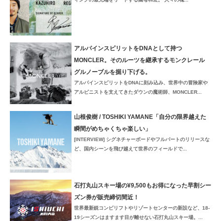
アルパインスピリットをDNAとして持つ
MONCLER。そのルーツを継承するモンクレール
グルノーブルを掘り下げる。
アルパインスピリットをDNAに刻み込み、世界中の冒険家や
アルピニストを支えてきたダウンの魔術師、MONCLER...
山根俊樹 / TOSHIKI YAMANE「自分の限界越えた
瞬間がめちゃくちゃ楽しい」
[INTERVIEW] シグネチャーボードやフルパートのリリースな
ど、国内シーンを飛び越えて世界のフィールドで...
石打丸山スキー場の¥9,500もお得になった早割シー
ズン券が販売締切間近！
世界最新鋭コンビリフトやリゾートセンターの新設など、18-
19シーズンはますます目が離せない石打丸山スキー場。...