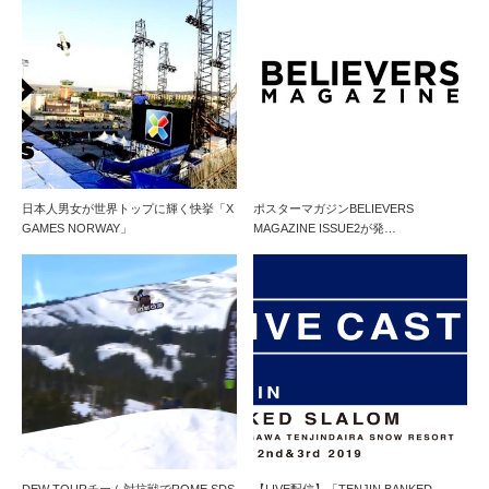
日本人男女が世界トップに輝く快挙「X
ポスターマガジンBELIEVERS
GAMES NORWAY」
MAGAZINE ISSUE2が発…
DEW TOURチーム対抗戦でROME SDS
【LIVE配信】「TENJIN BANKED