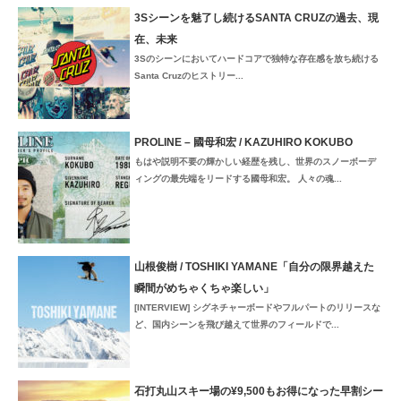
3Sシーンを魅了し続けるSANTA CRUZの過去、現
在、未来
3Sのシーンにおいてハードコアで独特な存在感を放ち続ける
Santa Cruzのヒストリー...
PROLINE – 國母和宏 / KAZUHIRO KOKUBO
もはや説明不要の輝かしい経歴を残し、世界のスノーボーデ
ィングの最先端をリードする國母和宏。 人々の魂...
山根俊樹 / TOSHIKI YAMANE「自分の限界越えた
瞬間がめちゃくちゃ楽しい」
[INTERVIEW] シグネチャーボードやフルパートのリリースな
ど、国内シーンを飛び越えて世界のフィールドで...
石打丸山スキー場の¥9,500もお得になった早割シー