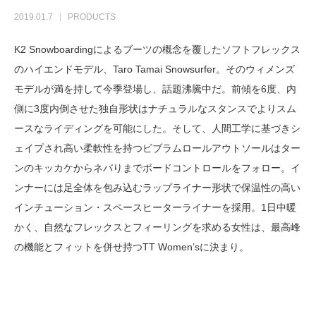
2019.01.7
PRODUCTS
K2 Snowboardingによるブーツの概念を覆したソフトフレックス
のハイエンドモデル、Taro Tamai Snowsurfer。そのウィメンズ
モデルが満を持して今季登場し、話題沸騰中だ。前傾を6度、内
側に3度内倒させた独自形状はナチュラルなスタンスでよりスム
ースなライディングを可能にした。そして、人間工学に基づきシ
ェイプされ高い柔軟性を持つビブラムロールアウトソールはター
ンのキッカケからネバりまでボードコントロールをフォロー。イ
ンナーには足全体を包み込むラップライナー形状で保温性の高い
インチューション・スペースヒーターライナーを採用。1日中暖
かく、自然なフレックスとフィーリングを求める女性は、最高峰
の機能とフィットを併せ持つTT Women’sに決まり。