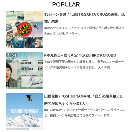
POPULAR
3Sシーンを魅了し続けるSANTA CRUZの過去、現
在、未来
3Sのシーンにおいてハードコアで独特な存在感を放ち続ける
Santa Cruzのヒストリー...
PROLINE – 國母和宏 / KAZUHIRO KOKUBO
もはや説明不要の輝かしい経歴を残し、世界のスノーボーデ
ィングの最先端をリードする國母和宏。 人々の魂...
山根俊樹 / TOSHIKI YAMANE「自分の限界越えた
瞬間がめちゃくちゃ楽しい」
[INTERVIEW] シグネチャーボードやフルパートのリリースな
ど、国内シーンを飛び越えて世界のフィールドで...