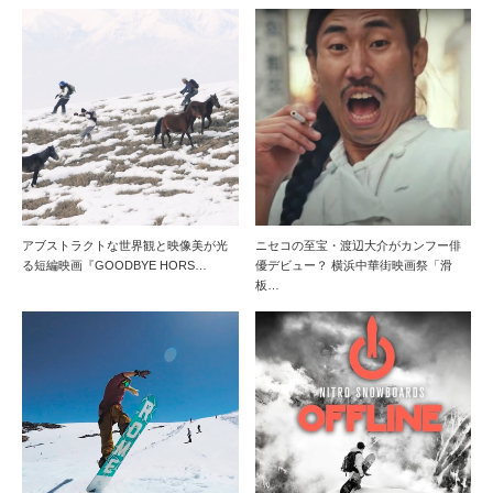
アブストラクトな世界観と映像美が光
ニセコの至宝・渡辺大介がカンフー俳
る短編映画『GOODBYE HORS…
優デビュー？ 横浜中華街映画祭「滑
板…