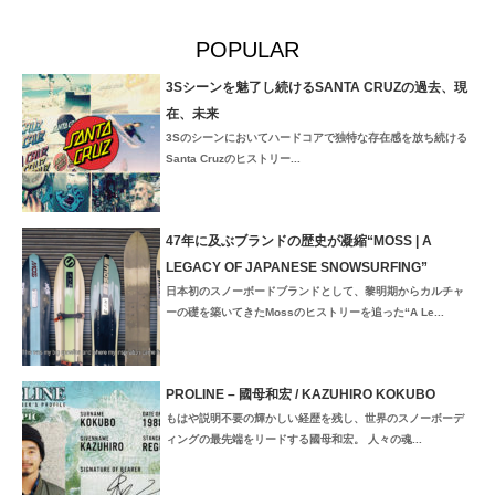
POPULAR
3Sシーンを魅了し続けるSANTA CRUZの過去、現
在、未来
3Sのシーンにおいてハードコアで独特な存在感を放ち続ける
Santa Cruzのヒストリー...
47年に及ぶブランドの歴史が凝縮“MOSS | A
LEGACY OF JAPANESE SNOWSURFING”
日本初のスノーボードブランドとして、黎明期からカルチャ
ーの礎を築いてきたMossのヒストリーを追った“A Le...
PROLINE – 國母和宏 / KAZUHIRO KOKUBO
もはや説明不要の輝かしい経歴を残し、世界のスノーボーデ
ィングの最先端をリードする國母和宏。 人々の魂...