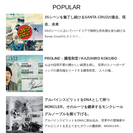
POPULAR
3Sシーンを魅了し続けるSANTA CRUZの過去、現
在、未来
3Sのシーンにおいてハードコアで独特な存在感を放ち続ける
Santa Cruzのヒストリー...
PROLINE – 國母和宏 / KAZUHIRO KOKUBO
もはや説明不要の輝かしい経歴を残し、世界のスノーボーデ
ィングの最先端をリードする國母和宏。 人々の魂...
アルパインスピリットをDNAとして持つ
MONCLER。そのルーツを継承するモンクレール
グルノーブルを掘り下げる。
アルパインスピリットをDNAに刻み込み、世界中の冒険家や
アルピニストを支えてきたダウンの魔術師、MONCLER...