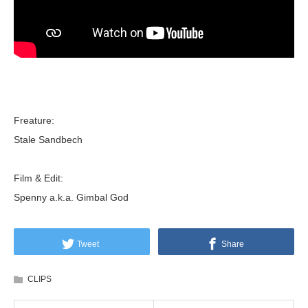
Freature:
Stale Sandbech
Film & Edit:
Spenny a.k.a. Gimbal God
Tweet
Share
CLIPS