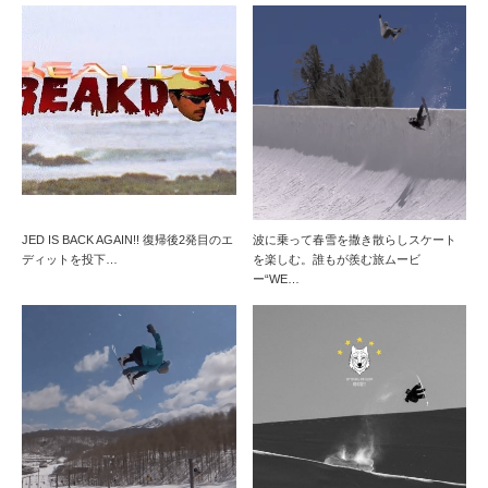
JED IS BACK AGAIN!! 復帰後2発目のエ
波に乗って春雪を撒き散らしスケート
ディットを投下…
を楽しむ。誰もが羨む旅ムービ
ー“WE…