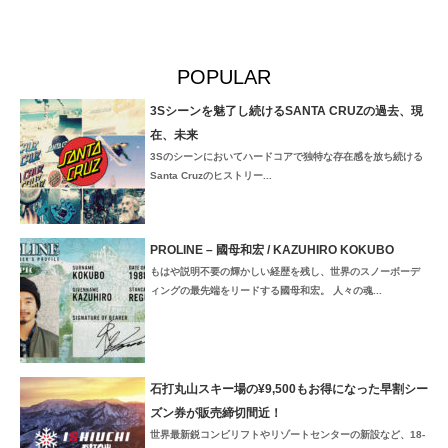
POPULAR
3Sシーンを魅了し続けるSANTA CRUZの過去、現
在、未来
3Sのシーンにおいてハードコアで独特な存在感を放ち続ける
Santa Cruzのヒストリー...
PROLINE – 國母和宏 / KAZUHIRO KOKUBO
もはや説明不要の輝かしい経歴を残し、世界のスノーボーデ
ィングの最先端をリードする國母和宏。 人々の魂...
石打丸山スキー場の¥9,500もお得になった早割シー
ズン券が販売締切間近！
世界最新鋭コンビリフトやリゾートセンターの新設など、18-