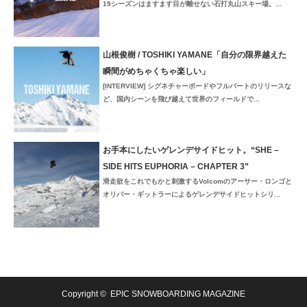
19シーズンはますます目が離せない石打丸山スキー場。...
山根俊樹 / TOSHIKI YAMANE「自分の限界越えた
瞬間がめちゃくちゃ楽しい」
[INTERVIEW] シグネチャーボードやフルパートのリリースな
ど、国内シーンを飛び越えて世界のフィールドで...
お手本にしたいゲレンデサイドヒット。“SHE –
SIDE HITS EUPHORIA – CHAPTER 3”
滑走欲をこれでもかと刺激するVolcomのアーサー・ロンゴと
オリバー・ギットラーによるゲレンデサイドヒットシリ...
Copyright ©
EPIC SNOWBOARDING MAGAZINE