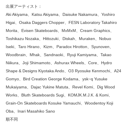
出展アーティスト：
Aki Akiyama、Katsu Akiyama、Daisuke Nakamura、Yoshiro
Higai、Osaka Daggers Chopper、FESN Laboratory Takahiro
Morita、Evisen Skateboards、MxMxM、Cream Graphics、
Toshikazu Nozaka、Hittozuki、Diskah、Muraken、Nobuo
Iseki、Taro Hirano、Kizm、Paradox Hirotton、Syunoven、
Woodbrain、Mhak、Sandnaoki、Ryuji Kamiyama、Takao
Niikura、Joji Shimamoto、Ashurax Wheels、Core、Hydro
Shape & Designs Kiyotaka Ando、O3 Ryosuke Kenmochi、A24
Gomyo、Bird Creation George Kodama、ysk−q Yusuke
Mukaiyama、Dajac Yukine Matuta、Revel Komi、Dig Wood
Works、Bluth Skateboards Sugi、KOMJK.M.J.K. & Komi、
Grain-On Skateboards Kosuke Yamauchi、Woodentoy Koji
Oba、Inari Masahiko Sano
順不同