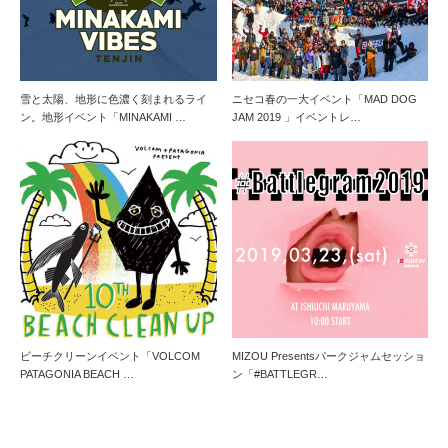
雪と太陽、地形に色濃く刻まれるライ
ニセコ春の一大イベント「MAD DOG
ン。地形イベント「MINAKAMI …
JAM 2019 」イベントレ…
ビーチクリーンイベント「VOLCOM
MIZOU Presentsパークジャムセッショ
PATAGONIA BEACH …
ン「#BATTLEGR…