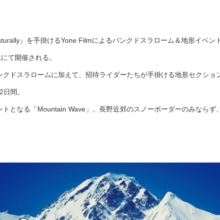
urally』を手掛けるYone Filmによるバンクドスラローム＆地形イベント「
竜にて開催される。
ンクドスラロームに加えて、招待ライダーたちが手掛ける地形セクショ
の2日間。
となる「Mountain Wave」。長野近郊のスノーボーダーのみなら