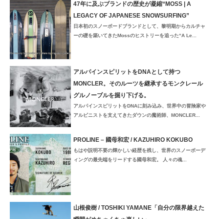
47年に及ぶブランドの歴史が凝縮“MOSS | A
LEGACY OF JAPANESE SNOWSURFING”
日本初のスノーボードブランドとして、黎明期からカルチャ
ーの礎を築いてきたMossのヒストリーを追った“A Le...
アルパインスピリットをDNAとして持つ
MONCLER。そのルーツを継承するモンクレール
グルノーブルを掘り下げる。
アルパインスピリットをDNAに刻み込み、世界中の冒険家や
アルピニストを支えてきたダウンの魔術師、MONCLER...
PROLINE – 國母和宏 / KAZUHIRO KOKUBO
もはや説明不要の輝かしい経歴を残し、世界のスノーボーデ
ィングの最先端をリードする國母和宏。 人々の魂...
山根俊樹 / TOSHIKI YAMANE「自分の限界越えた