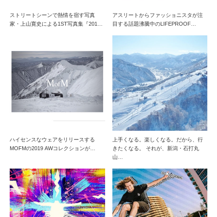
ストリートシーンで熱情を宿す写真
アスリートからファッショニスタが注
家・上山寛史による1ST写真集『201…
目する話題沸騰中のLIFEPROOF…
ハイセンスなウェアをリリースする
上手くなる。楽しくなる。だから、行
MOFMの2019 AWコレクションが…
きたくなる。 それが、新潟・石打丸
山…