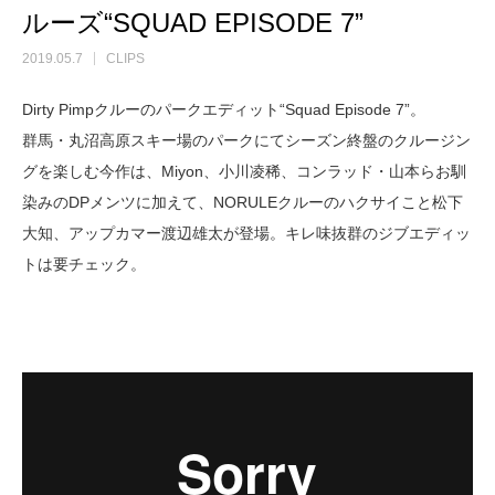
ルーズ“SQUAD EPISODE 7”
2019.05.7
CLIPS
Dirty Pimpクルーのパークエディット“Squad Episode 7”。
群馬・丸沼高原スキー場のパークにてシーズン終盤のクルージン
グを楽しむ今作は、Miyon、小川凌稀、コンラッド・山本らお馴
染みのDPメンツに加えて、NORULEクルーのハクサイこと松下
大知、アップカマー渡辺雄太が登場。キレ味抜群のジブエディッ
トは要チェック。