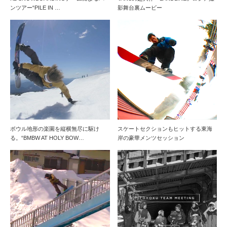
ンツアー“PILE IN …
影舞台裏ムービー
ボウル地形の楽園を縦横無尽に駆け
スケートセクションもヒットする東海
る。“BMBW AT HOLY BOW…
岸の豪華メンツセッション