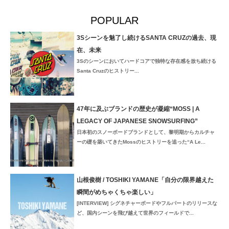
POPULAR
3Sシーンを魅了し続けるSANTA CRUZの過去、現
在、未来
3Sのシーンにおいてハードコアで独特な存在感を放ち続ける
Santa Cruzのヒストリー...
47年に及ぶブランドの歴史が凝縮“MOSS | A
LEGACY OF JAPANESE SNOWSURFING”
日本初のスノーボードブランドとして、黎明期からカルチャ
ーの礎を築いてきたMossのヒストリーを追った“A Le...
山根俊樹 / TOSHIKI YAMANE「自分の限界越えた
瞬間がめちゃくちゃ楽しい」
[INTERVIEW] シグネチャーボードやフルパートのリリースな
ど、国内シーンを飛び越えて世界のフィールドで...