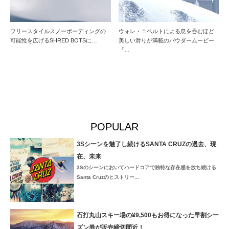
フリースタイルスノーボーディングの
ウォレ・ニベルトによる息を呑むほど
可能性を広げるSHRED BOTSに…
美しい滑りが満載のパウダームービー
『…
POPULAR
3Sシーンを魅了し続けるSANTA CRUZの過去、現
在、未来
3Sのシーンにおいてハードコアで独特な存在感を放ち続ける
Santa Cruzのヒストリー...
石打丸山スキー場の¥9,500もお得になった早割シー
ズン券が販売締切間近！