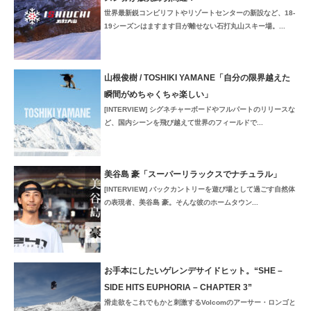
世界最新鋭コンビリフトやリゾートセンターの新設など、18-
19シーズンはますます目が離せない石打丸山スキー場。...
山根俊樹 / TOSHIKI YAMANE「自分の限界越えた
瞬間がめちゃくちゃ楽しい」
[INTERVIEW] シグネチャーボードやフルパートのリリースな
ど、国内シーンを飛び越えて世界のフィールドで...
美谷島 豪「スーパーリラックスでナチュラル」
[INTERVIEW] バックカントリーを遊び場として過ごす自然体
の表現者、美谷島 豪。そんな彼のホームタウン...
お手本にしたいゲレンデサイドヒット。“SHE –
SIDE HITS EUPHORIA – CHAPTER 3”
滑走欲をこれでもかと刺激するVolcomのアーサー・ロンゴと