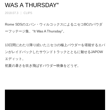
WAS A THURSDAY”
2018.07.3
CLIPS
Rome SDSのエバン・ウィルコックスによるニセコBCのパウダ
ーフッテージ集、“It Was A Thursday”。
13日間にわたり降り続いたニセコの極上パウダーを堪能するエバ
ンがレイドバックしたサウンドトラックとともに魅せるJAPOW
エディット。
初夏の暑さを吹き飛ばすパウダー映像をどうぞ。