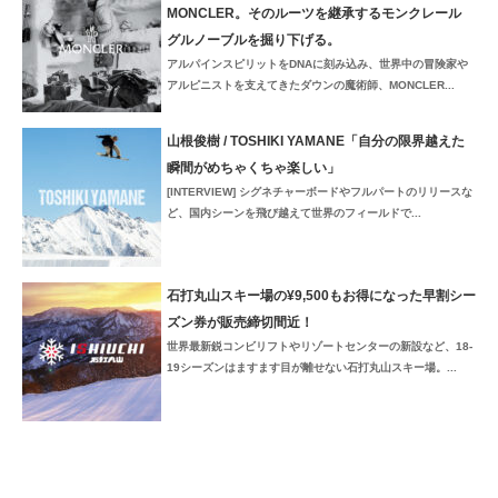
MONCLER。そのルーツを継承するモンクレール
グルノーブルを掘り下げる。
アルパインスピリットをDNAに刻み込み、世界中の冒険家や
アルピニストを支えてきたダウンの魔術師、MONCLER...
山根俊樹 / TOSHIKI YAMANE「自分の限界越えた
瞬間がめちゃくちゃ楽しい」
[INTERVIEW] シグネチャーボードやフルパートのリリースな
ど、国内シーンを飛び越えて世界のフィールドで...
石打丸山スキー場の¥9,500もお得になった早割シー
ズン券が販売締切間近！
世界最新鋭コンビリフトやリゾートセンターの新設など、18-
19シーズンはますます目が離せない石打丸山スキー場。...