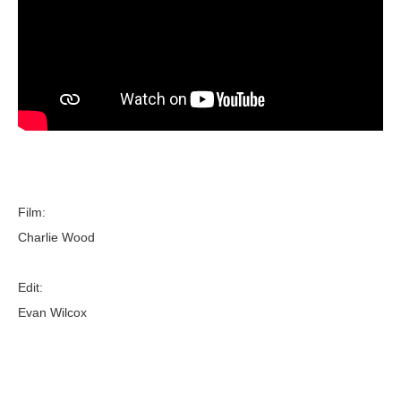
Film:
Charlie Wood
Edit:
Evan Wilcox