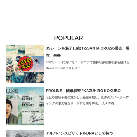
POPULAR
3Sシーンを魅了し続けるSANTA CRUZの過去、現
在、未来
3Sのシーンにおいてハードコアで独特な存在感を放ち続ける
Santa Cruzのヒストリー...
PROLINE – 國母和宏 / KAZUHIRO KOKUBO
もはや説明不要の輝かしい経歴を残し、世界のスノーボーデ
ィングの最先端をリードする國母和宏。 人々の魂...
アルパインスピリットをDNAとして持つ