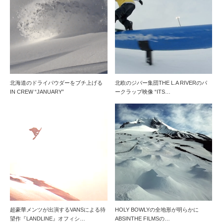
北海道のドライパウダーをブチ上げる
北欧のジバー集団THE L.A RIVERのパ
IN CREW “JANUARY”
ークラップ映像 “ITS…
超豪華メンツが出演するVANSによる待
HOLY BOWLYの全地形が明らかに
望作『LANDLINE』オフィシ…
ABSINTHE FILMSの…