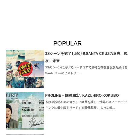
POPULAR
3Sシーンを魅了し続けるSANTA CRUZの過去、現
在、未来
3Sのシーンにおいてハードコアで独特な存在感を放ち続ける
Santa Cruzのヒストリー...
PROLINE – 國母和宏 / KAZUHIRO KOKUBO
もはや説明不要の輝かしい経歴を残し、世界のスノーボーデ
ィングの最先端をリードする國母和宏。 人々の魂...