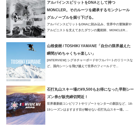
アルパインスピリットをDNAとして持つ
MONCLER。そのルーツを継承するモンクレール
グルノーブルを掘り下げる。
アルパインスピリットをDNAに刻み込み、世界中の冒険家や
アルピニストを支えてきたダウンの魔術師、MONCLER...
山根俊樹 / TOSHIKI YAMANE「自分の限界越えた
瞬間がめちゃくちゃ楽しい」
[INTERVIEW] シグネチャーボードやフルパートのリリースな
ど、国内シーンを飛び越えて世界のフィールドで...
石打丸山スキー場の¥9,500もお得になった早割シー
ズン券が販売締切間近！
世界最新鋭コンビリフトやリゾートセンターの新設など、18-
19シーズンはますます目が離せない石打丸山スキー場。...