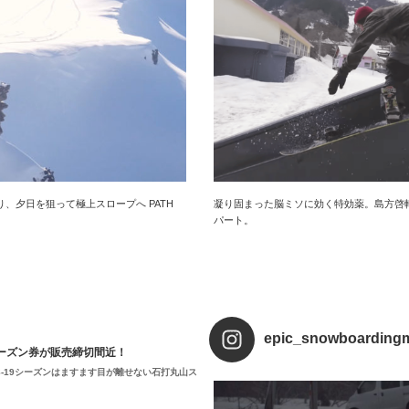
、夕日を狙って極上スロープへ PATH
凝り固まった脳ミソに効く特効薬。島方啓輔
パート。
epic_snowboarding
シーズン券が販売締切間近！
-19シーズンはますます目が離せない石打丸山ス