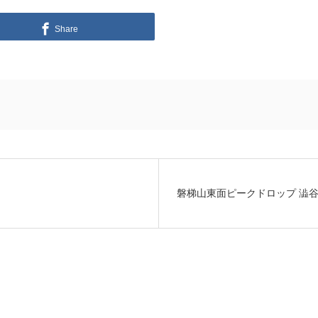
Share
磐梯山東面ピークドロップ 澁谷