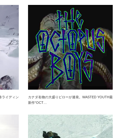
巻ライディン
カナダ名物の大盛りピローが連発。WASTED YOUTH最
新作“OCT…