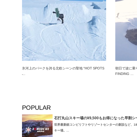
氷河上のパークを誇る北欧シーンの聖地 “HOT SPOTS
朝日で波に乗り
̵…
FINDING …
POPULAR
石打丸山スキー場の¥9,500もお得になった早割
世界最新鋭コンビリフトやリゾートセンターの新設など、18
キー場。...