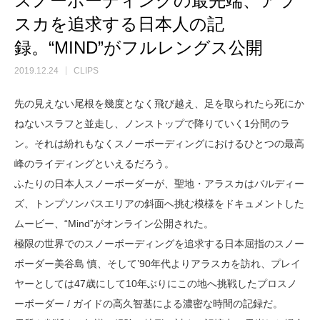
スノーボーディングの最先端、アラ
スカを追求する日本人の記
録。“MIND”がフルレングス公開
2019.12.24
CLIPS
先の見えない尾根を幾度となく飛び越え、足を取られたら死にか
ねないスラフと並走し、ノンストップで降りていく1分間のラ
ン。それは紛れもなくスノーボーディングにおけるひとつの最高
峰のライディングといえるだろう。
ふたりの日本人スノーボーダーが、聖地・アラスカはバルディー
ズ、トンプソンパスエリアの斜面へ挑む模様をドキュメントした
ムービー、“Mind”がオンライン公開された。
極限の世界でのスノーボーディングを追求する日本屈指のスノー
ボーダー美谷島 慎、そして’90年代よりアラスカを訪れ、プレイ
ヤーとしては47歳にして10年ぶりにこの地へ挑戦したプロスノ
ーボーダー / ガイドの高久智基による濃密な時間の記録だ。