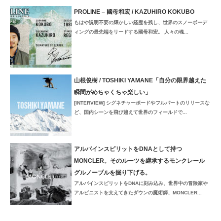
PROLINE – 國母和宏 / KAZUHIRO KOKUBO
もはや説明不要の輝かしい経歴を残し、世界のスノーボーデ
ィングの最先端をリードする國母和宏。 人々の魂...
山根俊樹 / TOSHIKI YAMANE「自分の限界越えた
瞬間がめちゃくちゃ楽しい」
[INTERVIEW] シグネチャーボードやフルパートのリリースな
ど、国内シーンを飛び越えて世界のフィールドで...
アルパインスピリットをDNAとして持つ
MONCLER。そのルーツを継承するモンクレール
グルノーブルを掘り下げる。
アルパインスピリットをDNAに刻み込み、世界中の冒険家や
アルピニストを支えてきたダウンの魔術師、MONCLER...