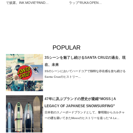
で披露。INK MOVIE“PAND…
ラップ“RUKA OPEN…
POPULAR
3Sシーンを魅了し続けるSANTA CRUZの過去、現
在、未来
3Sのシーンにおいてハードコアで独特な存在感を放ち続ける
Santa Cruzのヒストリー...
47年に及ぶブランドの歴史が凝縮“MOSS | A
LEGACY OF JAPANESE SNOWSURFING”
日本初のスノーボードブランドとして、黎明期からカルチャ
ーの礎を築いてきたMossのヒストリーを追った“A Le...