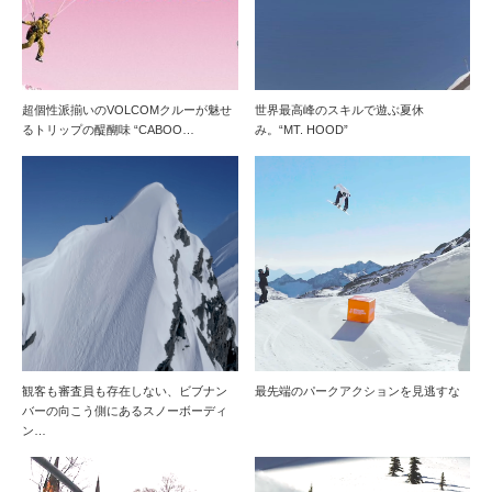
超個性派揃いのVOLCOMクルーが魅せ
世界最高峰のスキルで遊ぶ夏休
るトリップの醍醐味 “CABOO…
み。“MT. HOOD”
観客も審査員も存在しない、ビブナン
最先端のパークアクションを見逃すな
バーの向こう側にあるスノーボーディ
ン…