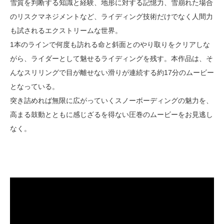
雪質を判断する知識と経験、地形に対する記憶力、雪崩れた場合
のリスクマネジメントなど、ライディング技術だけでなく人間力
も試されるエクストリームな世界。
1本のラインで何度も訪れる命と斜面とのやり取りをクリアしな
がら、ライダーとして魅せるライディングを残す。本作品は、そ
んなスリリングで目が離せない滑りが連続する約17分のムービー
となっている。
突き詰めれば無限に広がっていくスノーボーディングの魅力を、
高まる鼓動とともに感じざるを得ない圧巻のムービーをお見逃し
なく。