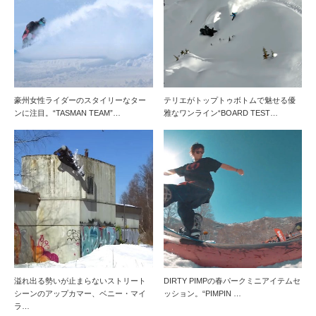
豪州女性ライダーのスタイリーなター
テリエがトップトゥボトムで魅せる優
ンに注目。“TASMAN TEAM”…
雅なワンライン“BOARD TEST…
溢れ出る勢いが止まらないストリート
DIRTY PIMPの春パークミニアイテムセ
シーンのアップカマー、ベニー・マイ
ッション。“PIMPIN …
ラ…