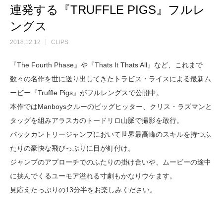
連発する『TRUFFLE PIGS』フルレ
ングス
2018.12.12
CLIPS
『The Fourth Phase』や『Thats It Thats All』など、これまで
数々の名作を世に送り出してきたトラビス・ライスによる最新ム
ービー『Truffle Pigs』がフルレングスで公開中。
本作ではManboysクルーのビッグヒッター、クリス・ラズマンと
タッグを組みアラスカのトードリロ山脈で撮影を敢行。
バックカントリージャンプにおいて世界最高峰のスキルを持つふ
たりの豪快な飛びっぷりに目が釘付け。
ジャンプのアプローチでのふたりの掛け合いや、ムービーの途中
に挟んでくるユーモア溢れる寸劇もかなりウケます。
見応えたっぷりの13分半をお楽しみください。