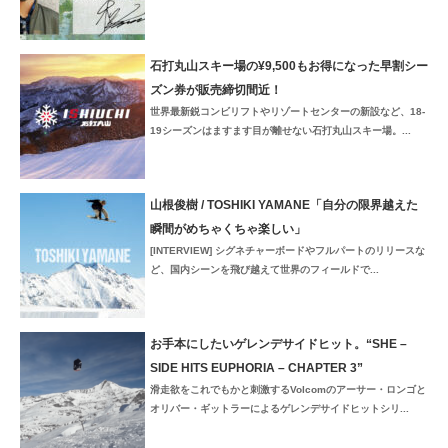
石打丸山スキー場の¥9,500もお得になった早割シー
ズン券が販売締切間近！
世界最新鋭コンビリフトやリゾートセンターの新設など、18-
19シーズンはますます目が離せない石打丸山スキー場。...
山根俊樹 / TOSHIKI YAMANE「自分の限界越えた
瞬間がめちゃくちゃ楽しい」
[INTERVIEW] シグネチャーボードやフルパートのリリースな
ど、国内シーンを飛び越えて世界のフィールドで...
お手本にしたいゲレンデサイドヒット。“SHE –
SIDE HITS EUPHORIA – CHAPTER 3”
滑走欲をこれでもかと刺激するVolcomのアーサー・ロンゴと
オリバー・ギットラーによるゲレンデサイドヒットシリ...