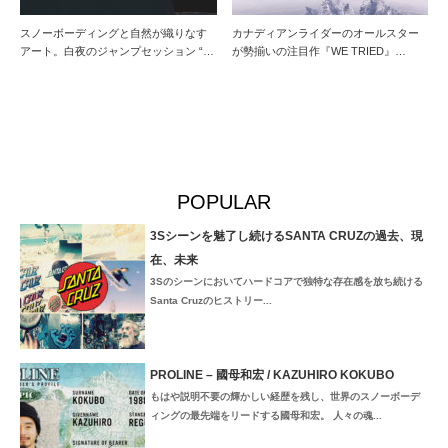
スノーボーディングと自然が織りなす
カナディアンライダーのオールスター
アート。白夜のジャンプセッション “…
が勢揃いの注目作『WE TRIED』…
POPULAR
3Sシーンを魅了し続けるSANTA CRUZの過去、現
在、未来
3Sのシーンにおいてハードコアで独特な存在感を放ち続ける
Santa Cruzのヒストリー...
PROLINE – 國母和宏 / KAZUHIRO KOKUBO
もはや説明不要の輝かしい経歴を残し、世界のスノーボーデ
ィングの最先端をリードする國母和宏。 人々の魂...