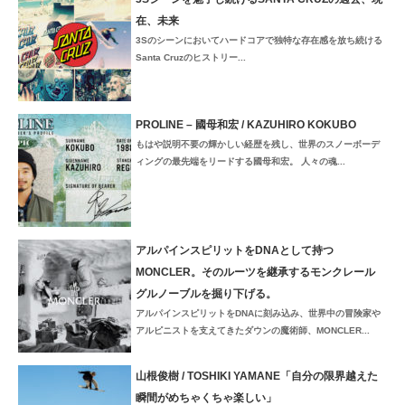
在、未来
3Sのシーンにおいてハードコアで独特な存在感を放ち続ける
Santa Cruzのヒストリー...
PROLINE – 國母和宏 / KAZUHIRO KOKUBO
もはや説明不要の輝かしい経歴を残し、世界のスノーボーデ
ィングの最先端をリードする國母和宏。 人々の魂...
アルパインスピリットをDNAとして持つ
MONCLER。そのルーツを継承するモンクレール
グルノーブルを掘り下げる。
アルパインスピリットをDNAに刻み込み、世界中の冒険家や
アルピニストを支えてきたダウンの魔術師、MONCLER...
山根俊樹 / TOSHIKI YAMANE「自分の限界越えた
瞬間がめちゃくちゃ楽しい」