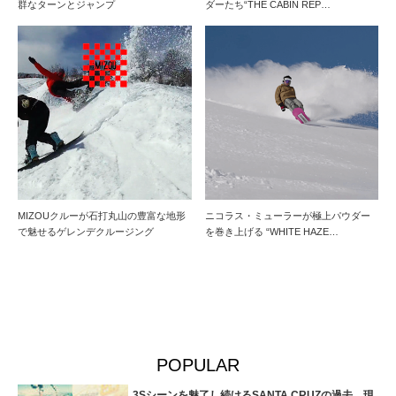
群なターンとジャンプ
ダーたち“THE CABIN REP…
MIZOUクルーが石打丸山の豊富な地形
ニコラス・ミューラーが極上パウダー
で魅せるゲレンデクルージング
を巻き上げる “WHITE HAZE…
POPULAR
3Sシーンを魅了し続けるSANTA CRUZの過去、現