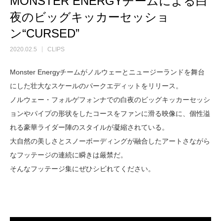
MONSTER ENERGYチームによる白
夜のビッグキッカーセッショ
ン“CURSED”
2020.02.5
CLIPS
Monster Energyチームがノルウェーとニュージーランドを舞台
にした壮大なスケールのパークエディットをリリース。
ノルウェー・フォルゲフォンナでの白夜のビッグキッカーセッシ
ョンやパイプの形状をしたコースをファンに滑る映像に、個性溢
れる豪華ライダー陣のスタイルが凝縮されている。
大自然の美しさとスノーボーディングが融合したアートさながら
なフッテージの連続に瞬きは厳禁だ。
そんなフッテージ集にぜひシビれてください。