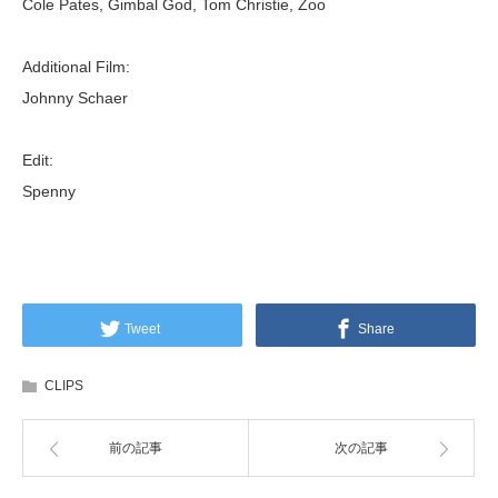
Cole Pates, Gimbal God, Tom Christie, Zoo
Additional Film:
Johnny Schaer
Edit:
Spenny
Tweet
Share
CLIPS
前の記事
次の記事