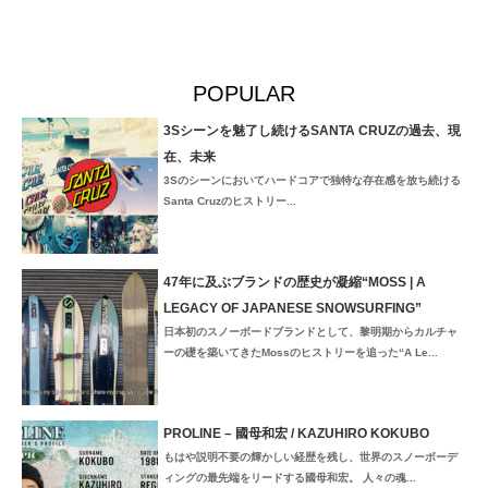
POPULAR
3Sシーンを魅了し続けるSANTA CRUZの過去、現
在、未来
3Sのシーンにおいてハードコアで独特な存在感を放ち続ける
Santa Cruzのヒストリー...
47年に及ぶブランドの歴史が凝縮“MOSS | A
LEGACY OF JAPANESE SNOWSURFING”
日本初のスノーボードブランドとして、黎明期からカルチャ
ーの礎を築いてきたMossのヒストリーを追った“A Le...
PROLINE – 國母和宏 / KAZUHIRO KOKUBO
もはや説明不要の輝かしい経歴を残し、世界のスノーボーデ
ィングの最先端をリードする國母和宏。 人々の魂...