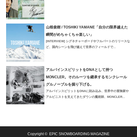
山根俊樹 / TOSHIKI YAMANE「自分の限界越えた
瞬間がめちゃくちゃ楽しい」
[INTERVIEW] シグネチャーボードやフルパートのリリースな
ど、国内シーンを飛び越えて世界のフィールドで...
アルパインスピリットをDNAとして持つ
MONCLER。そのルーツを継承するモンクレール
グルノーブルを掘り下げる。
アルパインスピリットをDNAに刻み込み、世界中の冒険家や
アルピニストを支えてきたダウンの魔術師、MONCLER...
Copyright ©
EPIC SNOWBOARDING MAGAZINE