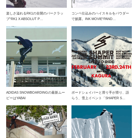
楽しさ溢れるRK1の全開のパークラッ
コンペ仕込みのハイスキルをパウダー
プ“RK1 X ABSOLUT P…
で披露。INK MOVIE“PAND…
ADIDAS SNOWBOARDINGの最新ムー
ボードシェイパーと滑り手が滑り、語
ビーはYABAI
らう、雪上イベント「SHAPER S…