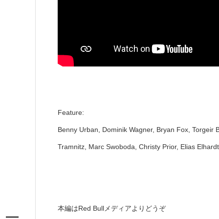
Feature:
Benny Urban, Dominik Wagner, Bryan Fox, Torgeir Be
Tramnitz, Marc Swoboda, Christy Prior, Elias Elhardt
本編はRed Bullメディアよりどうぞ