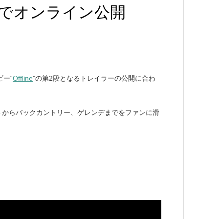
グスでオンライン公開
ビー“
Offline
”の第2段となるトレイラーの公開に合わ
ートからバックカントリー、ゲレンデまでをファンに滑