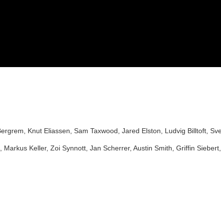
rgrem, Knut Eliassen, Sam Taxwood, Jared Elston, Ludvig Billtoft, Sv
, Markus Keller, Zoi Synnott, Jan Scherrer, Austin Smith, Griffin Sieber