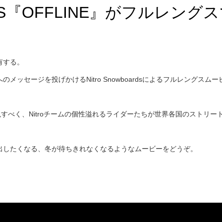
ARDS『OFFLINE』がフルレン
有する。
セージを投げかけるNitro Snowboardsによるフルレングスムー
現すべく、Nitroチームの個性溢れるライダーたちが世界各国のストリ
出したくなる、冬が待ちきれなくなるようなムービーをどうぞ。