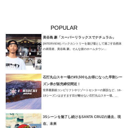
POPULAR
美谷島 豪「スーパーリラックスでナチュラル」
[INTERVIEW] バックカントリーを遊び場として過ごす自然体
の表現者、美谷島 豪。そんな彼のホームタウン...
石打丸山スキー場の¥9,500もお得になった早割シー
ズン券が販売締切間近！
世界最新鋭コンビリフトやリゾートセンターの新設など、18-
19シーズンはますます目が離せない石打丸山スキー場。...
3Sシーンを魅了し続けるSANTA CRUZの過去、現
在、未来