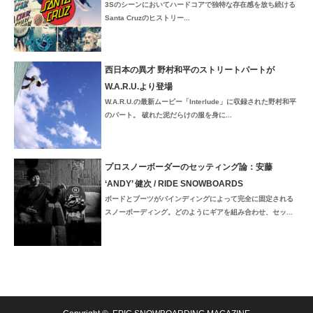
3Sのシーンにおいてハードコアで独特な存在感を放ち続ける
Santa Cruzのヒストリー...
西日本の異才 野村和平のストリートパートが
W.A.R.U.より登場
W.A.R.U.の最新ムービー「Interlude」に収録された野村和平
のパート。 破れた泥だらけの服を身に...
プロスノーボーダーのセッティング論：安藤
‘ANDY’ 健次 / RIDE SNOWBOARDS
ボードとブーツがバインディングによって完全に固定される
スノーボーディング。どのようにギアを組み合わせ、セッ...