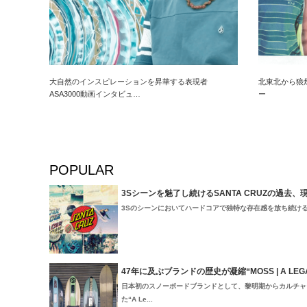
大自然のインスピレーションを昇華する表現者
北東北から狼煙
ASA3000動画インタビュ…
ー
POPULAR
3Sシーンを魅了し続けるSANTA CRUZの過去、
3Sのシーンにおいてハードコアで独特な存在感を放ち続けるSant
47年に及ぶブランドの歴史が凝縮“MOSS | A LEGACY
日本初のスノーボードブランドとして、黎明期からカルチャ
た“A Le...