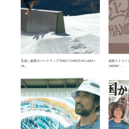
見逃し厳禁のパークラップ“DAILY CHAOS IN LAAX—
函館ストリートを
JA…
JAPAN”…