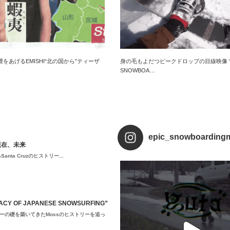
をあげるEMISHI“北の国から”ティーザ
身の毛もよだつピークドロップの目線映像 “H
SNOWBOA…
epic_snowboarding
現在、未来
a Cruzのヒストリー...
 OF JAPANESE SNOWSURFING”
ーの礎を築いてきたMossのヒストリーを追っ