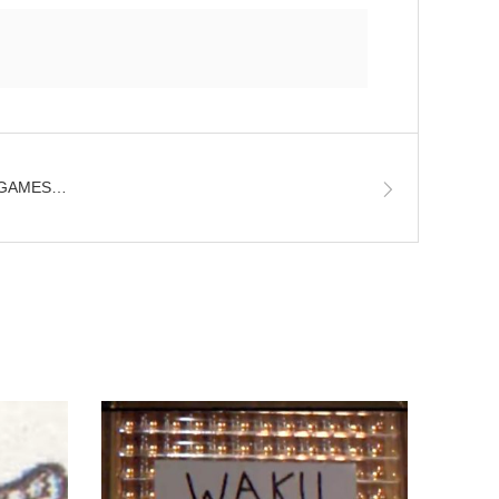
AMES…