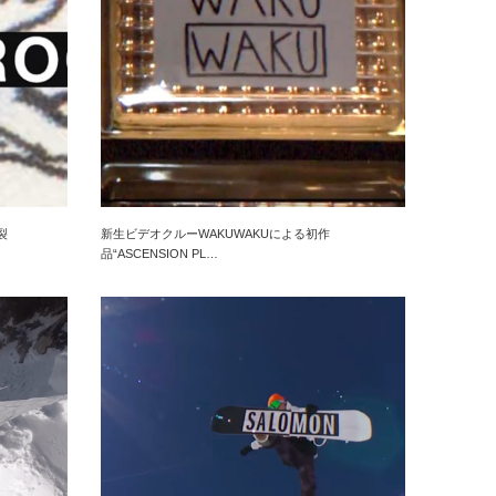
裂
新生ビデオクルーWAKUWAKUによる初作
品“ASCENSION PL…