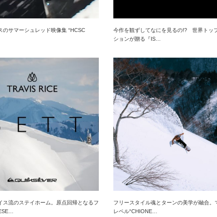
のサマーシュレッド映像集 “HCSC
今作を観ずしてなにを見るの!? 世界トッ
ションが贈る『IS…
イス流のステイホーム。原点回帰となるフ
フリースタイル魂とターンの美学が融合。
ESE…
レペル“CHIONE…