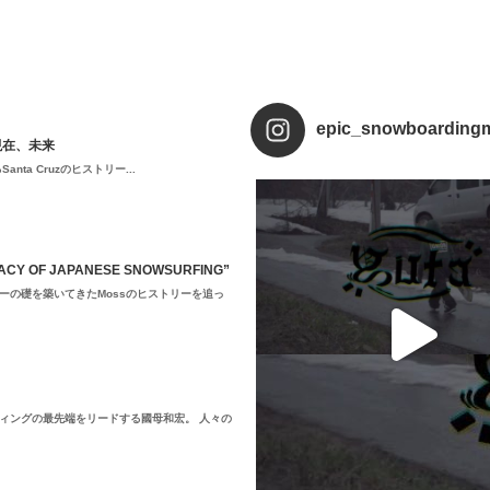
epic_snowboarding
現在、未来
a Cruzのヒストリー...
 OF JAPANESE SNOWSURFING”
ーの礎を築いてきたMossのヒストリーを追っ
ィングの最先端をリードする國母和宏。 人々の