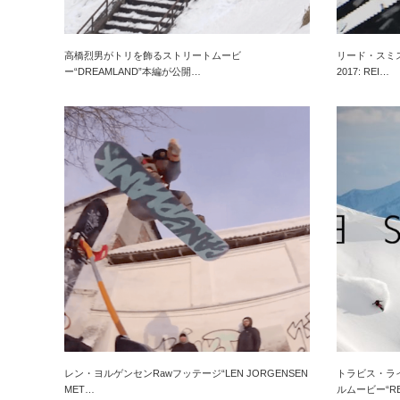
高橋烈男がトリを飾るストリートムービ
リード・スミス
ー“DREAMLAND”本編が公開…
2017: REI…
レン・ヨルゲンセンRawフッテージ“LEN JORGENSEN
トラビス・ラ
MET…
ルムービー“R