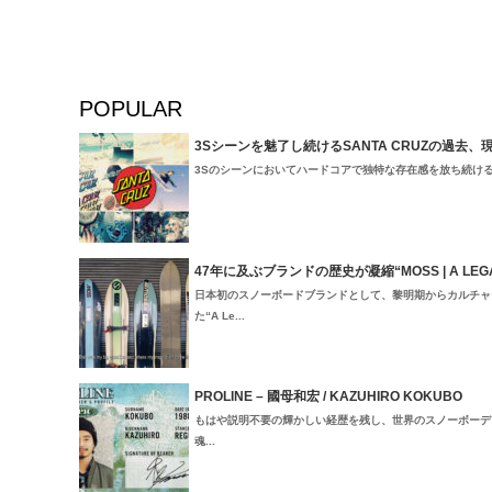
POPULAR
3Sシーンを魅了し続けるSANTA CRUZの過去、
3Sのシーンにおいてハードコアで独特な存在感を放ち続けるSant
47年に及ぶブランドの歴史が凝縮“MOSS | A LEGACY
日本初のスノーボードブランドとして、黎明期からカルチャ
た“A Le...
PROLINE – 國母和宏 / KAZUHIRO KOKUBO
もはや説明不要の輝かしい経歴を残し、世界のスノーボーデ
魂...