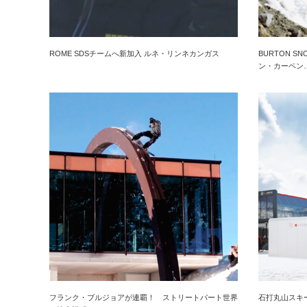
ROME SDSチームへ新加入 ルネ・リンネカンガス
BURTON 
ン・カーペン
フランク・ブルジョアが連覇！ ストリートパート世界
石打丸山スキ