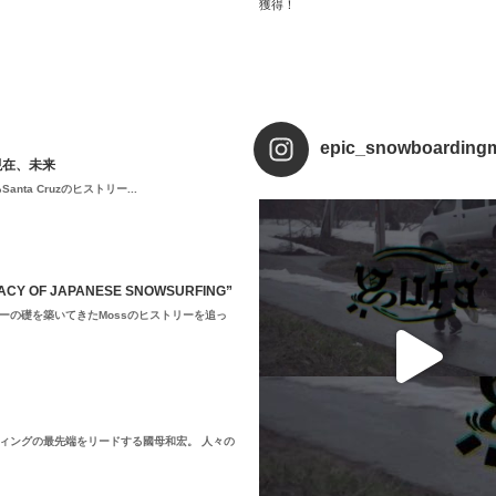
獲得！
epic_snowboarding
現在、未来
a Cruzのヒストリー...
 OF JAPANESE SNOWSURFING”
ーの礎を築いてきたMossのヒストリーを追っ
ィングの最先端をリードする國母和宏。 人々の