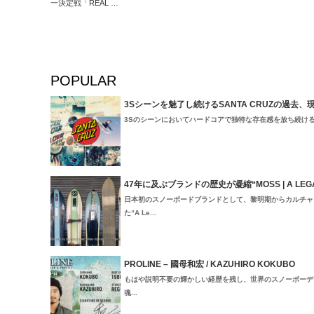
一決定戦「REAL …
POPULAR
3Sシーンを魅了し続けるSANTA CRUZの過去、
3Sのシーンにおいてハードコアで独特な存在感を放ち続けるSant
47年に及ぶブランドの歴史が凝縮“MOSS | A LEGACY
日本初のスノーボードブランドとして、黎明期からカルチャ
た“A Le...
PROLINE – 國母和宏 / KAZUHIRO KOKUBO
もはや説明不要の輝かしい経歴を残し、世界のスノーボーデ
魂...