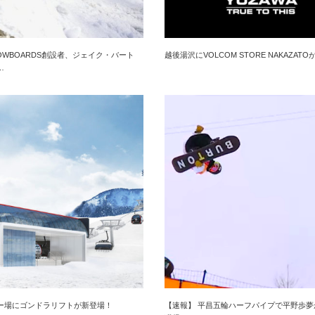
SNOWBOARDS創設者、ジェイク・バート
越後湯沢にVOLCOM STORE NAKAZAT
…
ー場にゴンドラリフトが新登場！
【速報】 平昌五輪ハーフパイプで平野歩夢