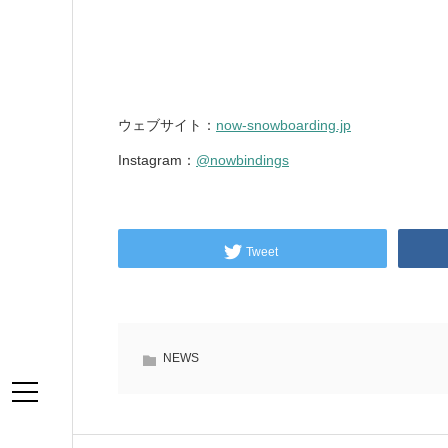
ウェブサイト：
now-snowboarding.jp
Instagram：
@nowbindings
Tweet
NEWS