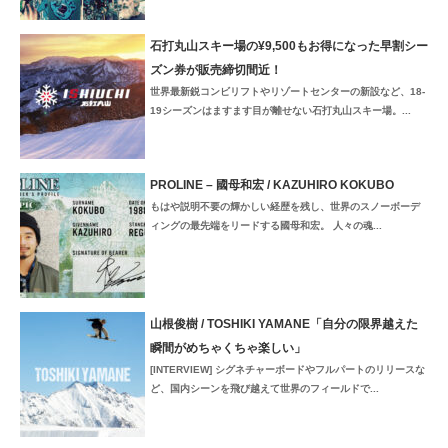
石打丸山スキー場の¥9,500もお得になった早割シー
ズン券が販売締切間近！
世界最新鋭コンビリフトやリゾートセンターの新設など、18-
19シーズンはますます目が離せない石打丸山スキー場。...
PROLINE – 國母和宏 / KAZUHIRO KOKUBO
もはや説明不要の輝かしい経歴を残し、世界のスノーボーデ
ィングの最先端をリードする國母和宏。 人々の魂...
山根俊樹 / TOSHIKI YAMANE「自分の限界越えた
瞬間がめちゃくちゃ楽しい」
[INTERVIEW] シグネチャーボードやフルパートのリリースな
ど、国内シーンを飛び越えて世界のフィールドで...