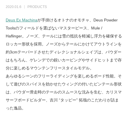
2020.01.6
PRODUCTS
Deus Ex Machina
が手掛けるオトナのオモチャ、Deus Powder
Toolsのフィールドを選ばないマスターピース、Mule /
Haflinger。ノーズ、テールには雪の抵抗を軽減し浮力を確保する
ロッカー形状を採用。ノーズからテールにかけてアウトラインを
約3cmテーパードさせたディレクショナルシェイプは、パウダー
はもちろん、ゲレンデでの鋭いカービングやサイドヒットまで存
分に楽しめるマウンテンフリースタイルモデル。
あらゆるシーンのフリーライディングを楽しめるボード性能。そ
して遊びのスパイスを効かせたウィングの付いたピンテール形状
は、パウダー滑走時のテールのスムースな沈みを生む、カリスマ
サーフボードビルダー、吉川 “タッピー” 拓哉のこだわりが詰ま
った逸品。