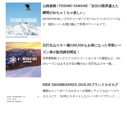
山根俊樹 / TOSHIKI YAMANE「自分の限界越えた
瞬間がめちゃくちゃ楽しい」
[INTERVIEW] シグネチャーボードやフルパートのリリースな
ど、国内シーンを飛び越えて世界のフィールドで...
石打丸山スキー場の¥9,500もお得になった早割シー
ズン券が販売締切間近！
世界最新鋭コンビリフトやリゾートセンターの新設など、18-
19シーズンはますます目が離せない石打丸山スキー場。...
RIDE SNOWBOARDS 2019-20ブランドカタログ
濃密なスノーボードカルチャーが渦巻くアメリカはノースウ
エストにて、’92年にスタートしたスノーボードブランド、...