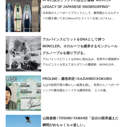
47年に及ぶブランドの歴史が凝縮“MOSS | A
LEGACY OF JAPANESE SNOWSURFING”
日本初のスノーボードブランドとして、黎明期からカルチャ
ーの礎を築いてきたMossのヒストリーを追った“A Le...
アルパインスピリットをDNAとして持つ
MONCLER。そのルーツを継承するモンクレール
グルノーブルを掘り下げる。
アルパインスピリットをDNAに刻み込み、世界中の冒険家や
アルピニストを支えてきたダウンの魔術師、MONCLER...
PROLINE – 國母和宏 / KAZUHIRO KOKUBO
もはや説明不要の輝かしい経歴を残し、世界のスノーボーデ
ィングの最先端をリードする國母和宏。 人々の魂...
山根俊樹 / TOSHIKI YAMANE「自分の限界越えた
瞬間がめちゃくちゃ楽しい」