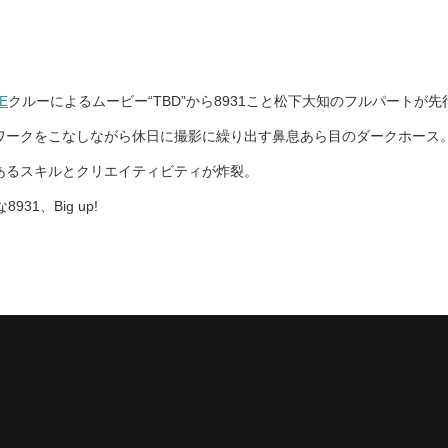
E
クルーによるムービー“TBD”から8931こと松下大知のフルパートが先
ワークをこなしながら休日に撮影に繰り出す鼻息あら目のダークホース
あるスキルとクリエイティビティが炸裂。
1、Big up!