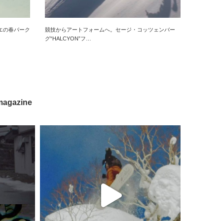
エの春パーク
競技からアートフォームへ。セージ・コッツェンバー
グ“HALCYON”フ…
magazine