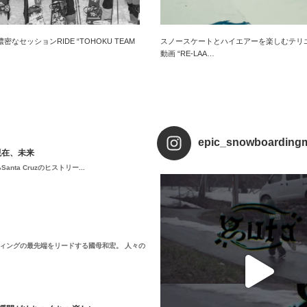
なセッションRIDE “TOHOKU TEAM
スノースケートとハイエアーを楽しむテリ
動画 “RE-LAA…
epic_snowboarding
現在、未来
a Cruzのヒストリー...
ィングの最先端をリードする國母和宏。 人々の