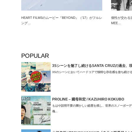
HEART FILMSのムービー『BEYOND』（’17）がフルレ
個性が交わる濃密
ング…
MEE…
POPULAR
3Sシーンを魅了し続けるSANTA CRUZの過去、
3Sのシーンにおいてハードコアで独特な存在感を放ち続けるSant
PROLINE – 國母和宏 / KAZUHIRO KOKUBO
もはや説明不要の輝かしい経歴を残し、世界のスノーボーデ
魂...