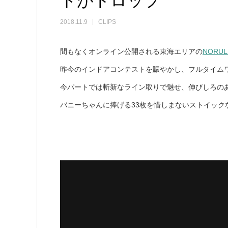
トがドロップ
2018.11.9
CLIPS
間もなくオンライン公開される東海エリアの
NORUL
昨今のインドアコンテストを賑やかし、フルタイム
今パートでは斬新なライン取りで魅せ、伸びしろの
バニーちゃんに捧げる33枚を惜しまないストイックな893