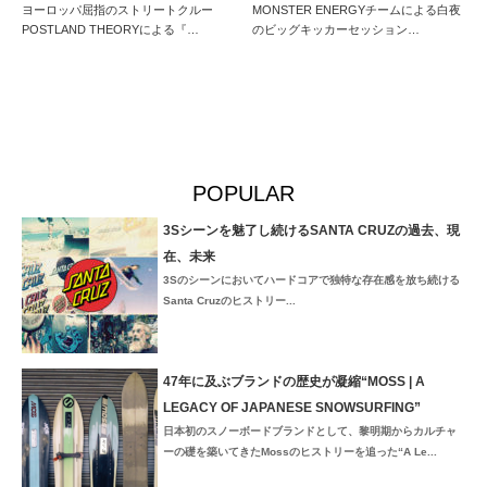
ヨーロッパ屈指のストリートクルー
MONSTER ENERGYチームによる白夜
POSTLAND THEORYによる『…
のビッグキッカーセッション…
POPULAR
3Sシーンを魅了し続けるSANTA CRUZの過去、現
在、未来
3Sのシーンにおいてハードコアで独特な存在感を放ち続ける
Santa Cruzのヒストリー...
47年に及ぶブランドの歴史が凝縮“MOSS | A
LEGACY OF JAPANESE SNOWSURFING”
日本初のスノーボードブランドとして、黎明期からカルチャ
ーの礎を築いてきたMossのヒストリーを追った“A Le...