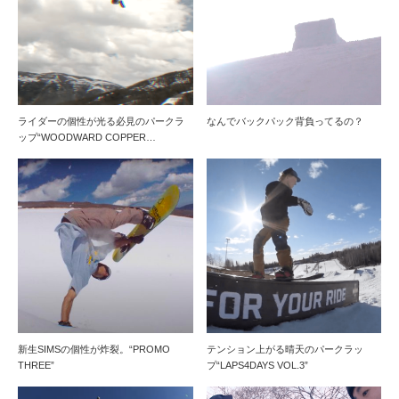
ライダーの個性が光る必見のパークラ
なんでバックパック背負ってるの？
ップ“WOODWARD COPPER…
新生SIMSの個性が炸裂。“PROMO
テンション上がる晴天のパークラッ
THREE”
プ“LAPS4DAYS VOL.3”