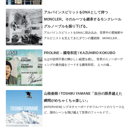
アルパインスピリットをDNAとして持つ
MONCLER。そのルーツを継承するモンクレール
グルノーブルを掘り下げる。
アルパインスピリットをDNAに刻み込み、世界中の冒険家や
アルピニストを支えてきたダウンの魔術師、MONCLER...
PROLINE – 國母和宏 / KAZUHIRO KOKUBO
もはや説明不要の輝かしい経歴を残し、世界のスノーボーデ
ィングの最先端をリードする國母和宏。 人々の魂...
山根俊樹 / TOSHIKI YAMANE「自分の限界越えた
瞬間がめちゃくちゃ楽しい」
[INTERVIEW] シグネチャーボードやフルパートのリリースな
ど、国内シーンを飛び越えて世界のフィールドで...