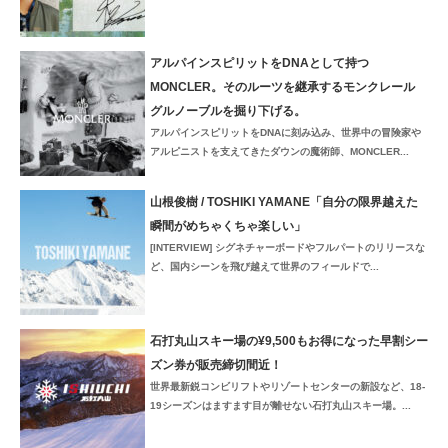
アルパインスピリットをDNAとして持つ
MONCLER。そのルーツを継承するモンクレール
グルノーブルを掘り下げる。
アルパインスピリットをDNAに刻み込み、世界中の冒険家や
アルピニストを支えてきたダウンの魔術師、MONCLER...
山根俊樹 / TOSHIKI YAMANE「自分の限界越えた
瞬間がめちゃくちゃ楽しい」
[INTERVIEW] シグネチャーボードやフルパートのリリースな
ど、国内シーンを飛び越えて世界のフィールドで...
石打丸山スキー場の¥9,500もお得になった早割シー
ズン券が販売締切間近！
世界最新鋭コンビリフトやリゾートセンターの新設など、18-
19シーズンはますます目が離せない石打丸山スキー場。...