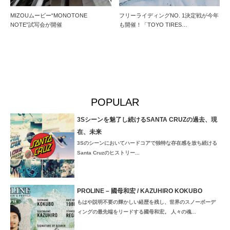
MIZOUムービー“MONOTONE
フリーライディングNO. 1決定戦が今年
NOTE”試写会が開催
も開催！「TOYO TIRES…
POPULAR
3Sシーンを魅了し続けるSANTA CRUZの過去、現
在、未来
3Sのシーンにおいてハードコアで独特な存在感を放ち続ける
Santa Cruzのヒストリー...
PROLINE – 國母和宏 / KAZUHIRO KOKUBO
もはや説明不要の輝かしい経歴を残し、世界のスノーボーデ
ィングの最先端をリードする國母和宏。 人々の魂...