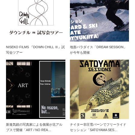
NISEKO FILMS 『DOWN CHILL Ⅲ』試
地形パラダイス「DREAM SESSION」
写会ツアー
が今年も開催
新進気鋭の写真家による個展が北アル
ナイター非圧雪バーンでフリーライド
プスで開催「ART / NO REA…
セッション「SATOYAMA SES…