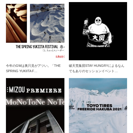
今年のGWは奥只見がアツい。「THE
破天荒集団STAY HUNGRYによるなん
SPRING YUKIITA F…
でもありのセッションイベント…