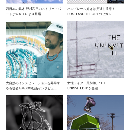
西日本の異才 野村和平のストリートパ
ハンドレール好きは見逃し注意！
ートがW.A.R.U.より登場
POSTLAND THEORYのセカン…
大自然のインスピレーションを昇華す
女性ライダー最前線。“THE
る表現者ASA3000動画インタビュ…
UNINVITED II”予告編