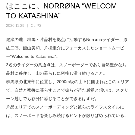
はここに。NORRØNA “WELCOM
TO KATASHINA”
2020.11.29
CLIPS
尾瀬の麓、群馬・片品村を拠点に活動するNorrønaライダー、原
紘二郎、館山美和、片柳圭介にフォーカスしたショートムービ
ー“Welcome to Katashina”。
3名のライダーの共通点は、スノーボーダーであり自然豊かな片
品村に移住し、山の暮らしに密接し滑り続けること。
群馬県の北東部に位置し、2000m級の山々に囲まれたこのエリア
で、自然と密接に暮らすことで彼らが得た感覚と想いは、スクリ
ーン越しでも存分に感じることができるはずだ。
片品エリアでのスノーボーディングと彼らのライフスタイルに
は、スノーボードを楽しみ続けるヒントが散りばめられている。