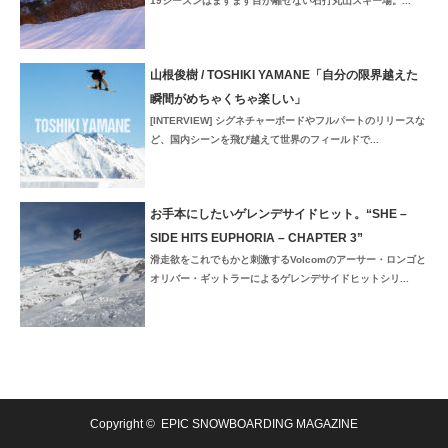
19シーズンはますます目が離せない石打丸山スキー場。...
山根俊樹 / TOSHIKI YAMANE「自分の限界越えた
瞬間がめちゃくちゃ楽しい」
[INTERVIEW] シグネチャーボードやフルパートのリリースな
ど、国内シーンを飛び越えて世界のフィールドで...
お手本にしたいゲレンデサイドヒット。“SHE –
SIDE HITS EUPHORIA – CHAPTER 3”
滑走欲をこれでもかと刺激するVolcomのアーサー・ロンゴと
オリバー・ギットラーによるゲレンデサイドヒットシリ...
Copyright ©
EPIC SNOWBOARDING MAGAZINE