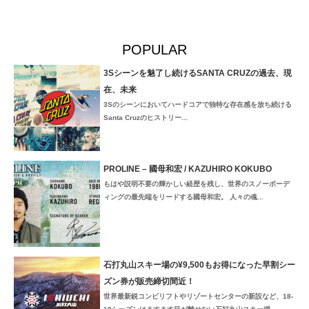
POPULAR
3Sシーンを魅了し続けるSANTA CRUZの過去、現
在、未来
3Sのシーンにおいてハードコアで独特な存在感を放ち続ける
Santa Cruzのヒストリー...
PROLINE – 國母和宏 / KAZUHIRO KOKUBO
もはや説明不要の輝かしい経歴を残し、世界のスノーボーデ
ィングの最先端をリードする國母和宏。 人々の魂...
石打丸山スキー場の¥9,500もお得になった早割シー
ズン券が販売締切間近！
世界最新鋭コンビリフトやリゾートセンターの新設など、18-