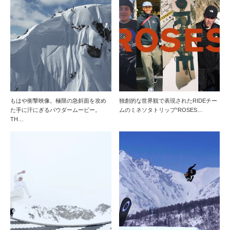
もはや衝撃映像。極限の急斜面を攻め
独創的な世界観で表現されたRIDEチー
た手に汗にぎるパウダームービー。
ムのミネソタトリップ“ROSES…
TH…