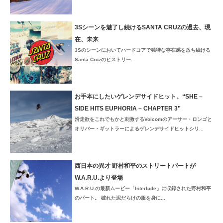
3Sシーンを魅了し続けるSANTA CRUZの過去、現
在、未来
3Sのシーンにおいてハードコアで独特な存在感を放ち続ける
Santa Cruzのヒストリー...
お手本にしたいゲレンデサイドヒット。“SHE –
SIDE HITS EUPHORIA – CHAPTER 3”
滑走欲をこれでもかと刺激するVolcomのアーサー・ロンゴと
オリバー・ギットラーによるゲレンデサイドヒットシリ...
西日本の異才 野村和平のストリートパートが
W.A.R.U.より登場
W.A.R.U.の最新ムービー「Interlude」に収録された野村和平
のパート。 破れた泥だらけの服を身に...