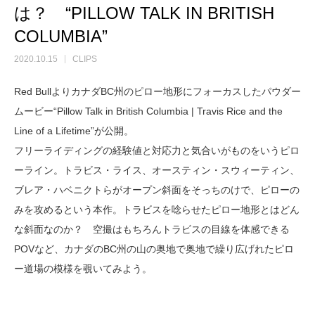
は？ “PILLOW TALK IN BRITISH
COLUMBIA”
2020.10.15
CLIPS
Red BullよりカナダBC州のピロー地形にフォーカスしたパウダー
ムービー“Pillow Talk in British Columbia | Travis Rice and the
Line of a Lifetime”が公開。
フリーライディングの経験値と対応力と気合いがものをいうピロ
ーライン。トラビス・ライス、オースティン・スウィーティン、
ブレア・ハベニクトらがオープン斜面をそっちのけで、ピローの
みを攻めるという本作。トラビスを唸らせたピロー地形とはどん
な斜面なのか？ 空撮はもちろんトラビスの目線を体感できる
POVなど、カナダのBC州の山の奥地で奥地で繰り広げれたピロ
ー道場の模様を覗いてみよう。