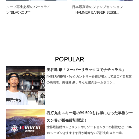
ループ再生必至のパークライ
日本最高峰のジャンプセッション
ン“BLACKOUT”
「HAMMER BANGER SESSI…
POPULAR
美谷島 豪「スーパーリラックスでナチュラル」
[INTERVIEW] バックカントリーを遊び場として過ごす自然体
の表現者、美谷島 豪。そんな彼のホームタウン...
石打丸山スキー場の¥9,500もお得になった早割シー
ズン券が販売締切間近！
世界最新鋭コンビリフトやリゾートセンターの新設など、18-
19シーズンはますます目が離せない石打丸山スキー場。...