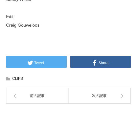
Edit:
Craig Gouweloos
Tweet
Share
CLIPS
前の記事
次の記事