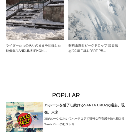
ライダーたちのありのままを記録した
磐梯山東面ピークドロップ 澁谷聡
映像集“LANDLINE IPHON…
志“2018 FULL PART PE…
POPULAR
3Sシーンを魅了し続けるSANTA CRUZの過去、現
在、未来
3Sのシーンにおいてハードコアで独特な存在感を放ち続ける
Santa Cruzのヒストリー...