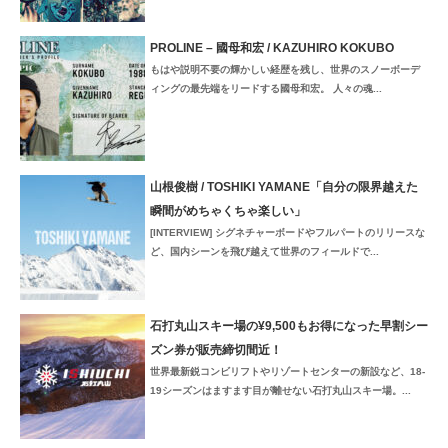
PROLINE – 國母和宏 / KAZUHIRO KOKUBO
もはや説明不要の輝かしい経歴を残し、世界のスノーボーデ
ィングの最先端をリードする國母和宏。 人々の魂...
山根俊樹 / TOSHIKI YAMANE「自分の限界越えた
瞬間がめちゃくちゃ楽しい」
[INTERVIEW] シグネチャーボードやフルパートのリリースな
ど、国内シーンを飛び越えて世界のフィールドで...
石打丸山スキー場の¥9,500もお得になった早割シー
ズン券が販売締切間近！
世界最新鋭コンビリフトやリゾートセンターの新設など、18-
19シーズンはますます目が離せない石打丸山スキー場。...